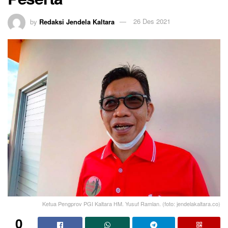
by
Redaksi Jendela Kaltara
26 Des 2021
Ketua Pengprov PGI Kaltara HM. Yusuf Ramlan. (foto: jendelakaltara.co)
0