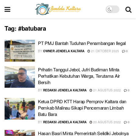
Tag:
#batubara
PT PMJ Bantah Tuduhan Penambangan Ilegal
BY
OWNER JENDELA KALTARA
21 OKTOBER 2025
0
Prihatin Tanggul Jebol, Jufri Budiman Minta
Perhatikan Kebutuhan Warga, Terutama Air
Bersih
BY
REDAKSI JENDELA KALTARA
21 AGUSTUS 2022
0
Ketua DPRD KTT Harap Pemprov Kaltara dan
Pemkab Malinau Sikapi Pencemaran Limbah
Batu Bara
BY
REDAKSI JENDELA KALTARA
20 AGUSTUS 2022
0
Hasan Basri Minta Pemerintah Selidiki Jebolnya