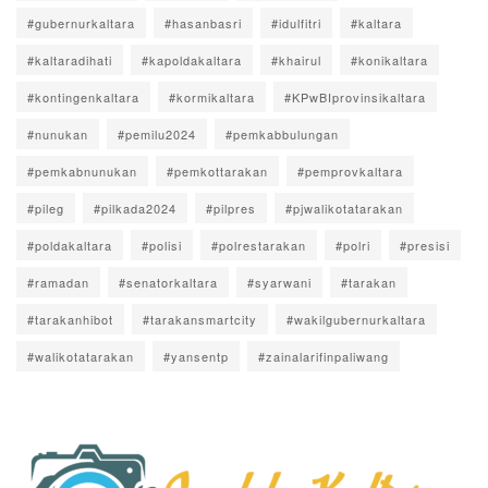
#gubernurkaltara
#hasanbasri
#idulfitri
#kaltara
#kaltaradihati
#kapoldakaltara
#khairul
#konikaltara
#kontingenkaltara
#kormikaltara
#KPwBIprovinsikaltara
#nunukan
#pemilu2024
#pemkabbulungan
#pemkabnunukan
#pemkottarakan
#pemprovkaltara
#pileg
#pilkada2024
#pilpres
#pjwalikotatarakan
#poldakaltara
#polisi
#polrestarakan
#polri
#presisi
#ramadan
#senatorkaltara
#syarwani
#tarakan
#tarakanhibot
#tarakansmartcity
#wakilgubernurkaltara
#walikotatarakan
#yansentp
#zainalarifinpaliwang