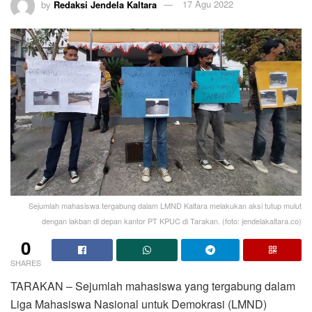
by
Redaksi Jendela Kaltara
17 Agu 2022
Sejumlah mahasiswa tergabung dalam LMND Kaltara melakukan aksi tutup mulut
dengan lakban di depan kantor PT KPUC di Tarakan. (foto: jendelakaltara.co)
0
SHARES
TARAKAN – Sejumlah mahasiswa yang tergabung dalam
Liga Mahasiswa Nasional untuk Demokrasi (LMND)