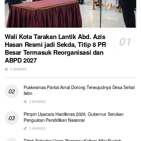
Wali Kota Tarakan Lantik Abd. Azis
Hasan Resmi jadi Sekda, Titip 8 PR
Besar Termasuk Reorganisasi dan
ABPD 2027
0 SHARES
Puskesmas Pantai Amal Dorong Terwujudnya Desa Sehat
Iklim
0 SHARES
Pimpin Upacara Hardiknas 2026, Gubernur Serukan
Penguatan Pendidikan Nasional
0 SHARES
Tidak Sekedar Uang, Pemprov Kaltara Nilai Rupiah