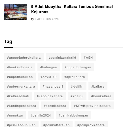
9 Atlet Muaythai Kaltara Tembus Semifinal
Kejurnas
7 AGUSTUS 2026
Tag
#anggotadprdkaltara
#asminlaurahafid
#ASN
#bankindonesia
#bulungan
#bupatibulungan
#bupatinunukan
#covid-19
#dprdkaltara
#gubernurkaltara
#hasanbasri
#idulfitri
#kaltara
#kaltaradihati
#kapoldakaltara
#khairul
#konikaltara
#kontingenkaltara
#kormikaltara
#KPwBIprovinsikaltara
#nunukan
#pemilu2024
#pemkabbulungan
#pemkabnunukan
#pemkottarakan
#pemprovkaltara