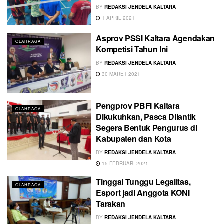
BY
REDAKSI JENDELA KALTARA
1 APRIL 2021
Asprov PSSI Kaltara Agendakan
OLAHRAGA
Kompetisi Tahun Ini
BY
REDAKSI JENDELA KALTARA
30 MARET 2021
Pengprov PBFI Kaltara
OLAHRAGA
Dikukuhkan, Pasca Dilantik
Segera Bentuk Pengurus di
Kabupaten dan Kota
BY
REDAKSI JENDELA KALTARA
15 FEBRUARI 2021
Tinggal Tunggu Legalitas,
OLAHRAGA
Esport jadi Anggota KONI
Tarakan
BY
REDAKSI JENDELA KALTARA