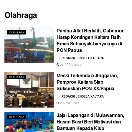
Olahraga
Pantau Altet Berlatih, Gubernur
OLAHRAGA
Harap Kontingen Kaltara Raih
Emas Sebanyak-banyaknya di
PON Papua
BY
REDAKSI JENDELA KALTARA
25 APRIL 2021
Meski Terkendala Anggaran,
OLAHRAGA
Pemprov Kaltara Siap
Sukseskan PON XX/Papua
BY
REDAKSI JENDELA KALTARA
2 APRIL 2021
Jajal Lapangan di Mulawarman,
OLAHRAGA
Hasan Basri Beri Motivasi dan
Bantuan Kepada Klub