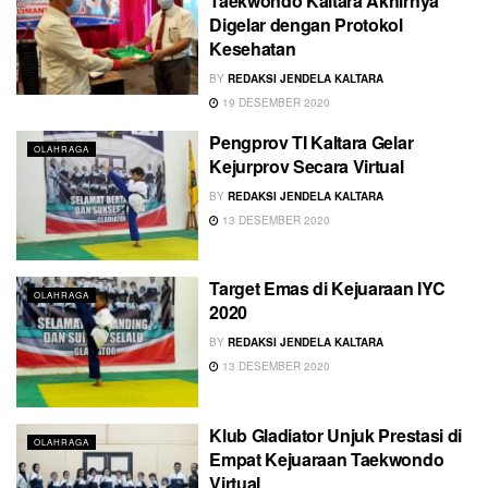
Taekwondo Kaltara Akhirnya
Digelar dengan Protokol
Kesehatan
BY
REDAKSI JENDELA KALTARA
19 DESEMBER 2020
Pengprov TI Kaltara Gelar
OLAHRAGA
Kejurprov Secara Virtual
BY
REDAKSI JENDELA KALTARA
13 DESEMBER 2020
Target Emas di Kejuaraan IYC
OLAHRAGA
2020
BY
REDAKSI JENDELA KALTARA
13 DESEMBER 2020
Klub Gladiator Unjuk Prestasi di
OLAHRAGA
Empat Kejuaraan Taekwondo
Virtual