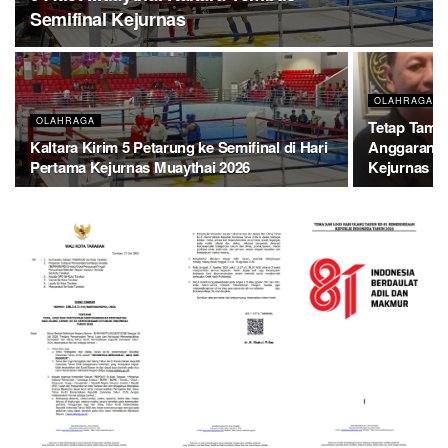
Semifinal Kejurnas
OLAHRAGA
OLAHRAGA
Tetap Tampi
Kaltara Kirim 5 Petarung ke Semifinal di Hari
Anggaran, M
Pertama Kejurnas Muaythai 2026
Kejurnas B