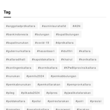
Tag
#anggotadprdkaltara
#asminlaurahafid
#ASN
#bankindonesia
#bulungan
#bupatibulungan
#bupatinunukan
#covid-19
#dprdkaltara
#gubernurkaltara
#hasanbasri
#idulfitri
#kaltara
#kaltaradihati
#kapoldakaltara
#khairul
#konikaltara
#kontingenkaltara
#kormikaltara
#KPwBIprovinsikaltara
#nunukan
#pemilu2024
#pemkabbulungan
#pemkabnunukan
#pemkottarakan
#pemprovkaltara
#pileg
#pilkada2024
#pilpres
#pjwalikotatarakan
#poldakaltara
#polisi
#polrestarakan
#polri
#presisi
#ramadan
#senatorkaltara
#syarwani
#tarakan