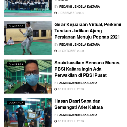
BY
REDAKSI JENDELA KALTARA
3 DESEMBER 2020
Gelar Kejuaraan Virtual, Perkemi
OLAHRAGA
Tarakan Jadikan Ajang
Persiapan Menuju Popnas 2021
BY
REDAKSI JENDELA KALTARA
28 OKTOBER 2020
Sosialisasikan Rencana Munas,
OLAHRAGA
PBSI Kaltara Ingin Ada
Perwakilan di PBSI Pusat
BY
ADMIN@JENDELAKALTARA
18 OKTOBER 2020
Hasan Basri Sapa dan
OLAHRAGA
Semangati Atlet Kaltara
BY
ADMIN@JENDELAKALTARA
18 OKTOBER 2020