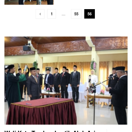
1
…
55
56