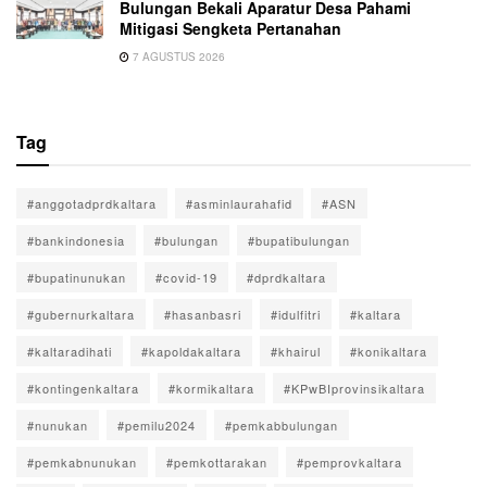
Bulungan Bekali Aparatur Desa Pahami
Mitigasi Sengketa Pertanahan
7 AGUSTUS 2026
Tag
#anggotadprdkaltara
#asminlaurahafid
#ASN
#bankindonesia
#bulungan
#bupatibulungan
#bupatinunukan
#covid-19
#dprdkaltara
#gubernurkaltara
#hasanbasri
#idulfitri
#kaltara
#kaltaradihati
#kapoldakaltara
#khairul
#konikaltara
#kontingenkaltara
#kormikaltara
#KPwBIprovinsikaltara
#nunukan
#pemilu2024
#pemkabbulungan
#pemkabnunukan
#pemkottarakan
#pemprovkaltara