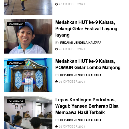
25 OKTOBER 2021
Meriahkan HUT ke-9 Kaltara,
OLAHRAGA
Pelangi Gelar Festival Layang-
layang
BY
REDAKSI JENDELA KALTARA
25 OKTOBER 2021
Meriahkan HUT ke-9 Kaltara,
OLAHRAGA
POMAIN Gelar Lomba Mahjong
BY
REDAKSI JENDELA KALTARA
25 OKTOBER 2021
Lepas Kontingen Podratnas,
OLAHRAGA
Wagub Yansen Berharap Bisa
Membawa Hasil Terbaik
BY
REDAKSI JENDELA KALTARA
25 OKTOBER 2021