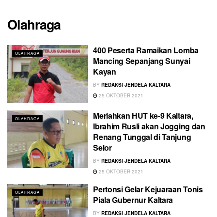
Olahraga
400 Peserta Ramaikan Lomba
OLAHRAGA
Mancing Sepanjang Sunyai
Kayan
BY
REDAKSI JENDELA KALTARA
25 OKTOBER 2021
Meriahkan HUT ke-9 Kaltara,
OLAHRAGA
Ibrahim Rusli akan Jogging dan
Renang Tunggal di Tanjung
Selor
BY
REDAKSI JENDELA KALTARA
25 OKTOBER 2021
Pertonsi Gelar Kejuaraan Tonis
OLAHRAGA
Piala Gubernur Kaltara
BY
REDAKSI JENDELA KALTARA