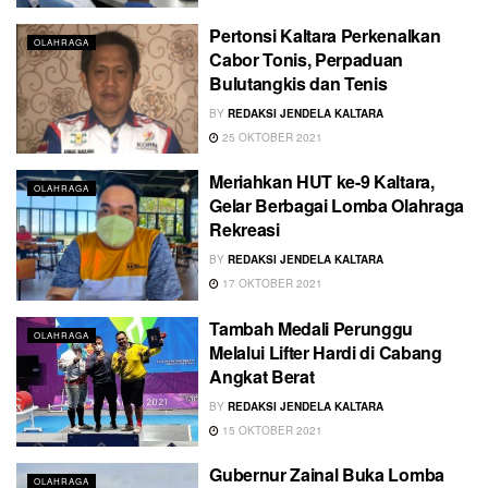
Pertonsi Kaltara Perkenalkan
OLAHRAGA
Cabor Tonis, Perpaduan
Bulutangkis dan Tenis
BY
REDAKSI JENDELA KALTARA
25 OKTOBER 2021
Meriahkan HUT ke-9 Kaltara,
OLAHRAGA
Gelar Berbagai Lomba Olahraga
Rekreasi
BY
REDAKSI JENDELA KALTARA
17 OKTOBER 2021
Tambah Medali Perunggu
OLAHRAGA
Melalui Lifter Hardi di Cabang
Angkat Berat
BY
REDAKSI JENDELA KALTARA
15 OKTOBER 2021
Gubernur Zainal Buka Lomba
OLAHRAGA