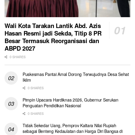
Wali Kota Tarakan Lantik Abd. Azis
Hasan Resmi jadi Sekda, Titip 8 PR
Besar Termasuk Reorganisasi dan
ABPD 2027
0 SHARES
Puskesmas Pantai Amal Dorong Terwujudnya Desa Sehat
Iklim
0 SHARES
Pimpin Upacara Hardiknas 2026, Gubernur Serukan
Penguatan Pendidikan Nasional
0 SHARES
Tidak Sekedar Uang, Pemprov Kaltara Nilai Rupiah
sebagai Benteng Kedaulatan dan Harga Diri Bangsa di