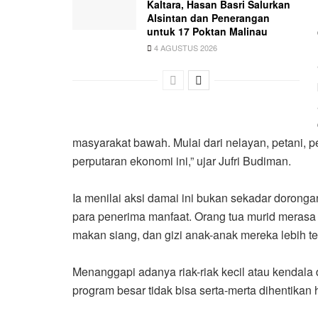
Kaltara, Hasan Basri Salurkan
Alsintan dan Penerangan
untuk 17 Poktan Malinau
4 AGUSTUS 2026
masyarakat bawah. Mulai dari nelayan, petani,
perputaran ekonomi ini,” ujar Jufri Budiman.
Ia menilai aksi damai ini bukan sekadar dorongan
para penerima manfaat. Orang tua murid merasa s
makan siang, dan gizi anak-anak mereka lebih te
Menanggapi adanya riak-riak kecil atau kendal
program besar tidak bisa serta-merta dihentikan