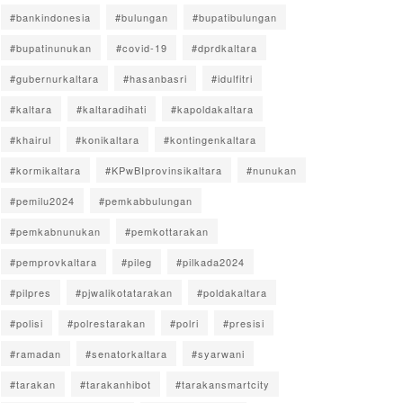
#bankindonesia
#bulungan
#bupatibulungan
#bupatinunukan
#covid-19
#dprdkaltara
#gubernurkaltara
#hasanbasri
#idulfitri
#kaltara
#kaltaradihati
#kapoldakaltara
#khairul
#konikaltara
#kontingenkaltara
#kormikaltara
#KPwBIprovinsikaltara
#nunukan
#pemilu2024
#pemkabbulungan
#pemkabnunukan
#pemkottarakan
#pemprovkaltara
#pileg
#pilkada2024
#pilpres
#pjwalikotatarakan
#poldakaltara
#polisi
#polrestarakan
#polri
#presisi
#ramadan
#senatorkaltara
#syarwani
#tarakan
#tarakanhibot
#tarakansmartcity