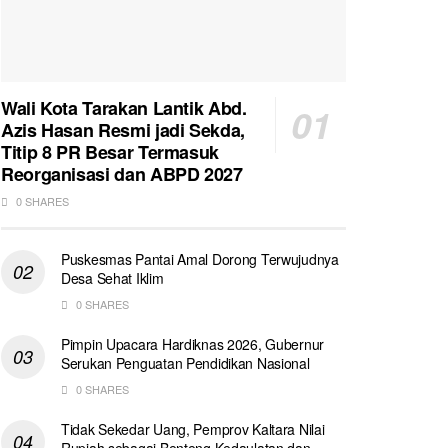
Wali Kota Tarakan Lantik Abd.
Azis Hasan Resmi jadi Sekda,
Titip 8 PR Besar Termasuk
Reorganisasi dan ABPD 2027
0 SHARES
Puskesmas Pantai Amal Dorong Terwujudnya
Desa Sehat Iklim
0 SHARES
Pimpin Upacara Hardiknas 2026, Gubernur
Serukan Penguatan Pendidikan Nasional
0 SHARES
Tidak Sekedar Uang, Pemprov Kaltara Nilai
Rupiah sebagai Benteng Kedaulatan dan