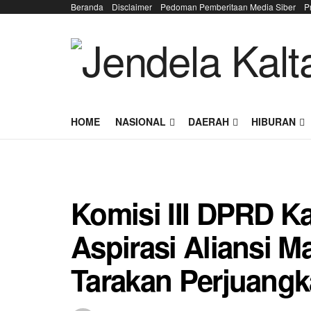
Beranda
Disclaimer
Pedoman Pemberitaan Media Siber
P
HOME
NASIONAL
DAERAH
HIBURAN
Komisi III DPRD Ka
Aspirasi Aliansi M
Tarakan Perjuang