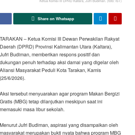
Ketua Komisi III DPRD Kaltara, Jufri Budiman. (foto: IST)
Share on Whatsapp
TARAKAN – Ketua Komisi III Dewan Perwakilan Rakyat
Daerah (DPRD) Provinsi Kalimantan Utara (Kaltara),
Jufri Budiman, memberikan respons positif dan
dukungan penuh terhadap aksi damai yang digelar oleh
Aliansi Masyarakat Peduli Kota Tarakan, Kamis
(25/6/2026).
Aksi tersebut menyuarakan agar program Makan Bergizi
Gratis (MBG) tetap dilanjutkan meskipun saat ini
memasuki masa libur sekolah.
Menurut Jufri Budiman, aspirasi yang disampaikan oleh
masyarakat merupakan bukti nyata bahwa program MBG