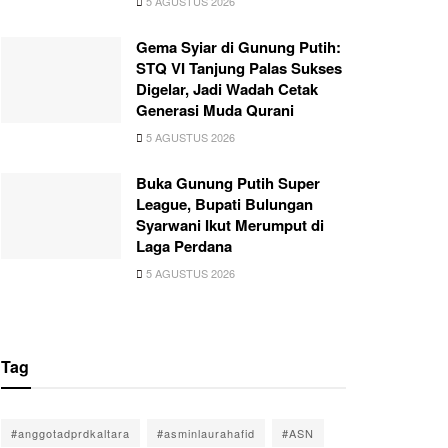
5 AGUSTUS 2026
Gema Syiar di Gunung Putih:
STQ VI Tanjung Palas Sukses
Digelar, Jadi Wadah Cetak
Generasi Muda Qurani
5 AGUSTUS 2026
Buka Gunung Putih Super
League, Bupati Bulungan
Syarwani Ikut Merumput di
Laga Perdana
5 AGUSTUS 2026
Tag
#anggotadprdkaltara
#asminlaurahafid
#ASN