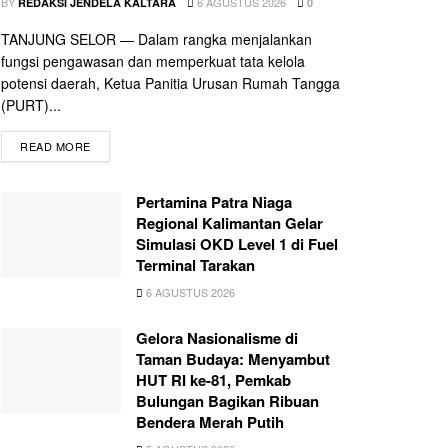
BY
6 AGUSTUS 2026
REDAKSI JENDELA KALTARA
0
TANJUNG SELOR — Dalam rangka menjalankan
fungsi pengawasan dan memperkuat tata kelola
potensi daerah, Ketua Panitia Urusan Rumah Tangga
(PURT)...
READ MORE
Pertamina Patra Niaga
Regional Kalimantan Gelar
Simulasi OKD Level 1 di Fuel
Terminal Tarakan
6 AGUSTUS 2026
Gelora Nasionalisme di
Taman Budaya: Menyambut
HUT RI ke-81, Pemkab
Bulungan Bagikan Ribuan
Bendera Merah Putih