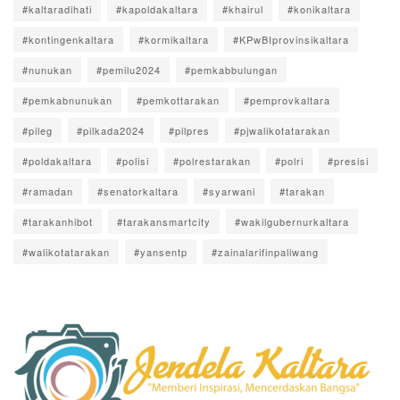
#kaltaradihati
#kapoldakaltara
#khairul
#konikaltara
#kontingenkaltara
#kormikaltara
#KPwBIprovinsikaltara
#nunukan
#pemilu2024
#pemkabbulungan
#pemkabnunukan
#pemkottarakan
#pemprovkaltara
#pileg
#pilkada2024
#pilpres
#pjwalikotatarakan
#poldakaltara
#polisi
#polrestarakan
#polri
#presisi
#ramadan
#senatorkaltara
#syarwani
#tarakan
#tarakanhibot
#tarakansmartcity
#wakilgubernurkaltara
#walikotatarakan
#yansentp
#zainalarifinpaliwang