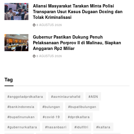
Aliansi Masyarakat Tarakan Minta Polisi
Transparan Usut Kasus Dugaan Doxing dan
Tolak Kriminalisasi
8 AGUSTUS 2026
Gubernur Pastikan Dukung Penuh
Pelaksanaan Porprov II di Malinau, Siapkan
Anggaran Rp2 Miliar
8 AGUSTUS 2026
Tag
#anggotadprdkaltara
#asminlaurahafid
#ASN
#bankindonesia
#bulungan
#bupatibulungan
#bupatinunukan
#covid-19
#dprdkaltara
#gubernurkaltara
#hasanbasri
#idulfitri
#kaltara