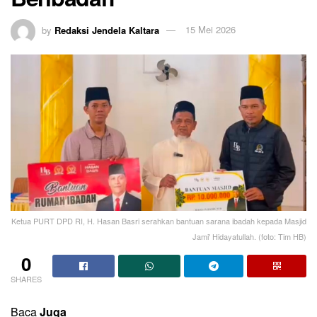
by
Redaksi Jendela Kaltara
15 Mei 2026
Ketua PURT DPD RI, H. Hasan Basri serahkan bantuan sarana ibadah kepada Masjid
Jami' Hidayatullah. (foto: Tim HB)
0
SHARES
Baca
Juga