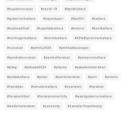
#bupatinunukan
#covid-19
#dprdkaltara
#gubernurkaltara
#hasanbasri
#idulfitri
#kaltara
#kaltaradihati
#kapoldakaltara
#khairul
#konikaltara
#kontingenkaltara
#kormikaltara
#KPwBIprovinsikaltara
#nunukan
#pemilu2024
#pemkabbulungan
#pemkabnunukan
#pemkottarakan
#pemprovkaltara
#pileg
#pilkada2024
#pilpres
#pjwalikotatarakan
#poldakaltara
#polisi
#polrestarakan
#polri
#presisi
#ramadan
#senatorkaltara
#syarwani
#tarakan
#tarakanhibot
#tarakansmartcity
#wakilgubernurkaltara
#walikotatarakan
#yansentp
#zainalarifinpaliwang