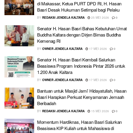
di Makassar, Ketua PURT DPD RI, H. Hasan
Basri Desak Hukuman Setimpal bagi Pelaku
BY
REDAKSI JENDELA KALTARA
25 MEI 2026
0
Senator H. Hasan Basri Bahas Kebutuhan Umat
Buddha Kaltara dengan Dirjen Bimas Buddha
Kemenag RI
BY
OWNER JENDELA KALTARA
17 MEI 2026
0
Senator H. Hasan Basri Kembali Salurkan
Beasiswa Program Indonesia Pintar 2026 untuk
1.200 Anak Kaltara
BY
OWNER JENDELA KALTARA
17 MEI 2026
0
Bantuan untuk Masjid Jami’ Hidayatullah, Hasan
Basri Harapkan Perkuat Kenyamanan Jemaah
Beribadah
BY
REDAKSI JENDELA KALTARA
15 MEI 2026
0
Momentum Hardiknas, Hasan Basri Salurkan
Beasiswa KIP Kuliah untuk Mahasiswa di