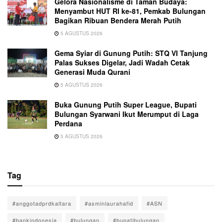
Gelora Nasionalisme di Taman Budaya:
Menyambut HUT RI ke-81, Pemkab Bulungan
Bagikan Ribuan Bendera Merah Putih
5 AGUSTUS 2026
Gema Syiar di Gunung Putih: STQ VI Tanjung
Palas Sukses Digelar, Jadi Wadah Cetak
Generasi Muda Qurani
5 AGUSTUS 2026
Buka Gunung Putih Super League, Bupati
Bulungan Syarwani Ikut Merumput di Laga
Perdana
5 AGUSTUS 2026
Tag
#anggotadprdkaltara
#asminlaurahafid
#ASN
#bankindonesia
#bulungan
#bupatibulungan