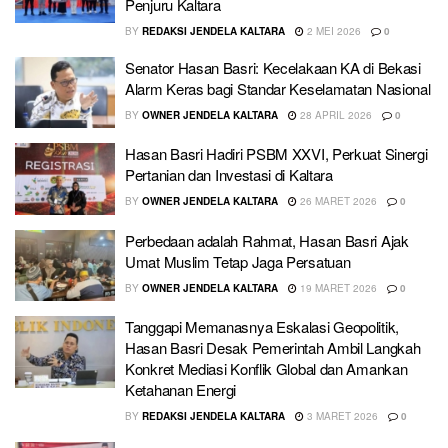
Penjuru Kaltara
BY
REDAKSI JENDELA KALTARA
2 MEI 2026
0
Senator Hasan Basri: Kecelakaan KA di Bekasi
Alarm Keras bagi Standar Keselamatan Nasional
BY
OWNER JENDELA KALTARA
28 APRIL 2026
0
Hasan Basri Hadiri PSBM XXVI, Perkuat Sinergi
Pertanian dan Investasi di Kaltara
BY
OWNER JENDELA KALTARA
26 MARET 2026
0
Perbedaan adalah Rahmat, Hasan Basri Ajak
Umat Muslim Tetap Jaga Persatuan
BY
OWNER JENDELA KALTARA
19 MARET 2026
0
Tanggapi Memanasnya Eskalasi Geopolitik,
Hasan Basri Desak Pemerintah Ambil Langkah
Konkret Mediasi Konflik Global dan Amankan
Ketahanan Energi
BY
REDAKSI JENDELA KALTARA
3 MARET 2026
0