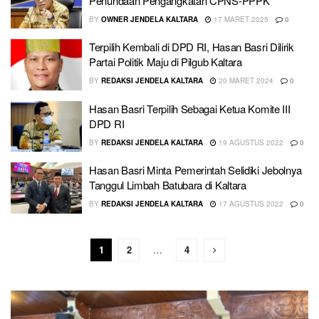
Penundaan Pengangkatan CPNS-PPPK
BY
OWNER JENDELA KALTARA
17 MARET 2025
0
Terpilih Kembali di DPD RI, Hasan Basri Dilirik
Partai Politik Maju di Pilgub Kaltara
BY
REDAKSI JENDELA KALTARA
20 MARET 2024
0
Hasan Basri Terpilih Sebagai Ketua Komite III
DPD RI
BY
REDAKSI JENDELA KALTARA
19 AGUSTUS 2022
0
Hasan Basri Minta Pemerintah Selidiki Jebolnya
Tanggul Limbah Batubara di Kaltara
BY
REDAKSI JENDELA KALTARA
17 AGUSTUS 2022
0
1
2
…
4