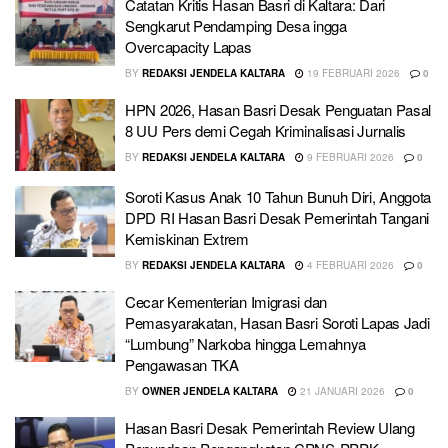
Catatan Kritis Hasan Basri di Kaltara: Dari
Sengkarut Pendamping Desa ingga
Overcapacity Lapas
BY
REDAKSI JENDELA KALTARA
19 FEBRUARI 2026
0
HPN 2026, Hasan Basri Desak Penguatan Pasal
8 UU Pers demi Cegah Kriminalisasi Jurnalis
BY
REDAKSI JENDELA KALTARA
9 FEBRUARI 2026
0
Soroti Kasus Anak 10 Tahun Bunuh Diri, Anggota
DPD RI Hasan Basri Desak Pemerintah Tangani
Kemiskinan Extrem
BY
REDAKSI JENDELA KALTARA
4 FEBRUARI 2026
0
Cecar Kementerian Imigrasi dan
Pemasyarakatan, Hasan Basri Soroti Lapas Jadi
“Lumbung” Narkoba hingga Lemahnya
Pengawasan TKA
BY
OWNER JENDELA KALTARA
21 JANUARI 2026
0
Hasan Basri Desak Pemerintah Review Ulang