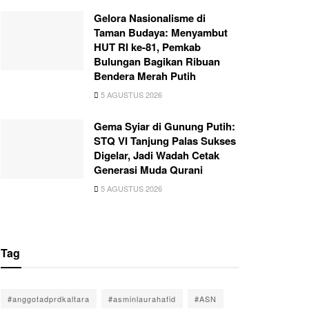
Gelora Nasionalisme di
Taman Budaya: Menyambut
HUT RI ke-81, Pemkab
Bulungan Bagikan Ribuan
Bendera Merah Putih
5 AGUSTUS 2026
Gema Syiar di Gunung Putih:
STQ VI Tanjung Palas Sukses
Digelar, Jadi Wadah Cetak
Generasi Muda Qurani
5 AGUSTUS 2026
Tag
#anggotadprdkaltara
#asminlaurahafid
#ASN