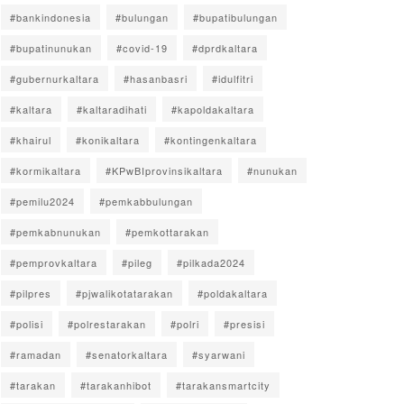
#bankindonesia
#bulungan
#bupatibulungan
#bupatinunukan
#covid-19
#dprdkaltara
#gubernurkaltara
#hasanbasri
#idulfitri
#kaltara
#kaltaradihati
#kapoldakaltara
#khairul
#konikaltara
#kontingenkaltara
#kormikaltara
#KPwBIprovinsikaltara
#nunukan
#pemilu2024
#pemkabbulungan
#pemkabnunukan
#pemkottarakan
#pemprovkaltara
#pileg
#pilkada2024
#pilpres
#pjwalikotatarakan
#poldakaltara
#polisi
#polrestarakan
#polri
#presisi
#ramadan
#senatorkaltara
#syarwani
#tarakan
#tarakanhibot
#tarakansmartcity