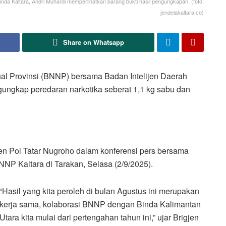
nda Kaltara, Andri Muhardi memperlihatkan barang bukti hasil pengungkapan. (foto:
jendelakaltara.co)
Share on Whatsapp
l Provinsi (BNNP) bersama Badan Intelijen Daerah
ngungkap peredaran narkotika seberat 1,1 kg sabu dan
en Pol Tatar Nugroho dalam konferensi pers bersama
NNP Kaltara di Tarakan, Selasa (2/9/2025).
“Hasil yang kita peroleh di bulan Agustus ini merupakan
kerja sama, kolaborasi BNNP dengan Binda Kalimantan
Utara kita mulai dari pertengahan tahun ini,” ujar Brigjen