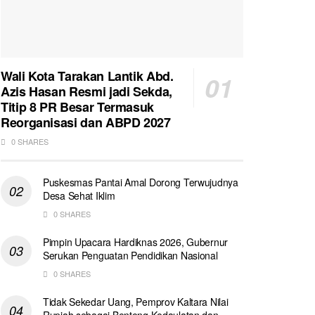
Wali Kota Tarakan Lantik Abd.
Azis Hasan Resmi jadi Sekda,
Titip 8 PR Besar Termasuk
Reorganisasi dan ABPD 2027
0 SHARES
Puskesmas Pantai Amal Dorong Terwujudnya
Desa Sehat Iklim
0 SHARES
Pimpin Upacara Hardiknas 2026, Gubernur
Serukan Penguatan Pendidikan Nasional
0 SHARES
Tidak Sekedar Uang, Pemprov Kaltara Nilai
Rupiah sebagai Benteng Kedaulatan dan