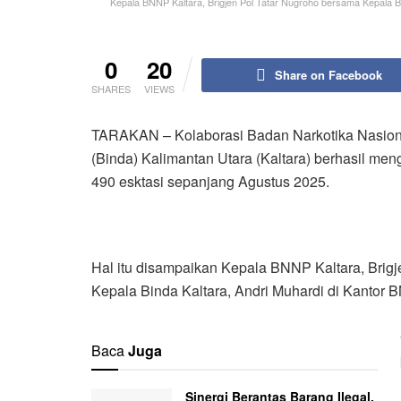
Kepala BNNP Kaltara, Brigjen Pol Tatar Nugroho bersama Kepala Bi
0
20
Share on Facebook
SHARES
VIEWS
TARAKAN – Kolaborasi Badan Narkotika Nasiona
(Binda) Kalimantan Utara (Kaltara) berhasil me
490 esktasi sepanjang Agustus 2025.
Hal itu disampaikan Kepala BNNP Kaltara, Brigj
Kepala Binda Kaltara, Andri Muhardi di Kantor B
Baca
Juga
Sinergi Berantas Barang Ilegal,