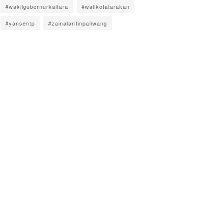
#wakilgubernurkaltara
#walikotatarakan
#yansentp
#zainalarifinpaliwang