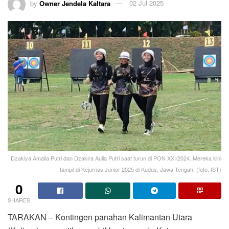
by
Owner Jendela Kaltara
02 Jul 2025
Dzakiya Amalia Putri dan Dzakira Aulia Putri saat turun di PON XXI/2024. Mereka kini
tampil di Kejurnas Junior 2025 di Kudus, Jawa Tengah. (foto: IST)
0
SHARES
TARAKAN – Kontingen panahan Kalimantan Utara