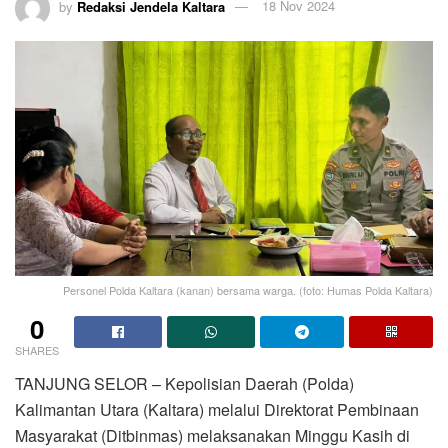
by
Redaksi Jendela Kaltara
18 Nov 2024
Personel Polda Kaltara (kanan) bersama warga. (foto: Humas Polda Kaltara)
0
SHARES
TANJUNG SELOR – Kepolisian Daerah (Polda)
Kalimantan Utara (Kaltara) melalui Direktorat Pembinaan
Masyarakat (Ditbinmas) melaksanakan Minggu Kasih di