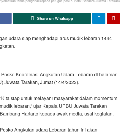
yematkan tanda pengenal kepada petugas posko. (foto: Bandara Juwata Tarakan)
Share on Whatsapp
ngan udara siap menghadapi arus mudik lebaran 1444
gkatan.
 Posko Koordinasi Angkutan Udara Lebaran di halaman
 Juwata Tarakan, Jumat (14/4/2023).
“Kita siap untuk melayani masyarakat dalam momentum
mudik lebaran,” ujar Kepala UPBU Juwata Tarakan
Bambang Hartarto kepada awak media, usai kegiatan.
Posko Angkutan udara Lebaran tahun ini akan