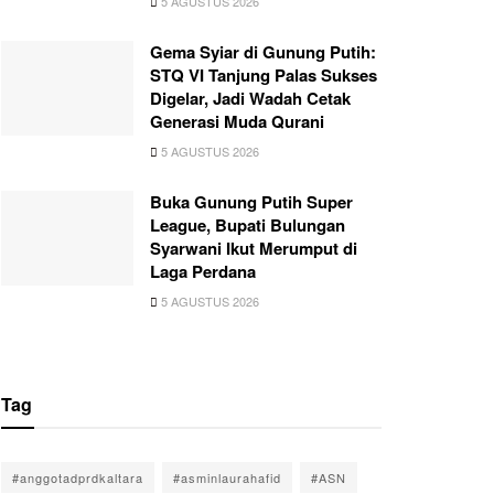
5 AGUSTUS 2026
Gema Syiar di Gunung Putih:
STQ VI Tanjung Palas Sukses
Digelar, Jadi Wadah Cetak
Generasi Muda Qurani
5 AGUSTUS 2026
Buka Gunung Putih Super
League, Bupati Bulungan
Syarwani Ikut Merumput di
Laga Perdana
5 AGUSTUS 2026
Tag
#anggotadprdkaltara
#asminlaurahafid
#ASN