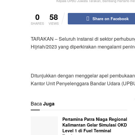
Kepala UPBU Juwata Tarakan, Bambang Hartarto men
0
58
Share on Facebook
SHARES
VIEWS
TARAKAN – Seluruh instansi di sektor perhubu
Hijriah/2023 yang diperkirakan mengalami penin
Ditunjukkan dengan menggelar apel pembukaan
Kantor Unit Penyelenggara Bandar Udara (UPBU)
Baca
Juga
Pertamina Patra Niaga Regional
Kalimantan Gelar Simulasi OKD
Level 1 di Fuel Terminal