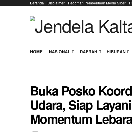
Beranda
Disclaimer
Pedoman Pemberitaan Media Siber
P
HOME
NASIONAL
DAERAH
HIBURAN
Buka Posko Koord
Udara, Siap Layani
Momentum Lebar