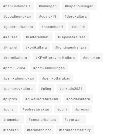
#bankindonesia
#bulungan
#bupatibulungan
#bupatinunukan
#covid-19
#dprdkaltara
#gubernurkaltara
#hasanbasri
#idulfitri
#kaltara
#kaltaradihati
#kapoldakaltara
#khairul
#konikaltara
#kontingenkaltara
#kormikaltara
#KPwBIprovinsikaltara
#nunukan
#pemilu2024
#pemkabbulungan
#pemkabnunukan
#pemkottarakan
#pemprovkaltara
#pileg
#pilkada2024
#pilpres
#pjwalikotatarakan
#poldakaltara
#polisi
#polrestarakan
#polri
#presisi
#ramadan
#senatorkaltara
#syarwani
#tarakan
#tarakanhibot
#tarakansmartcity