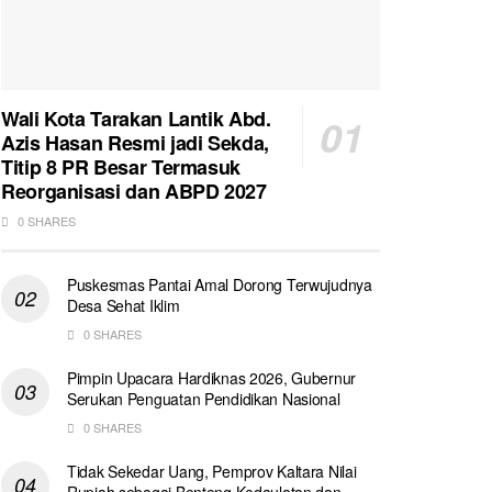
Wali Kota Tarakan Lantik Abd.
Azis Hasan Resmi jadi Sekda,
Titip 8 PR Besar Termasuk
Reorganisasi dan ABPD 2027
0 SHARES
Puskesmas Pantai Amal Dorong Terwujudnya
Desa Sehat Iklim
0 SHARES
Pimpin Upacara Hardiknas 2026, Gubernur
Serukan Penguatan Pendidikan Nasional
0 SHARES
Tidak Sekedar Uang, Pemprov Kaltara Nilai
Rupiah sebagai Benteng Kedaulatan dan