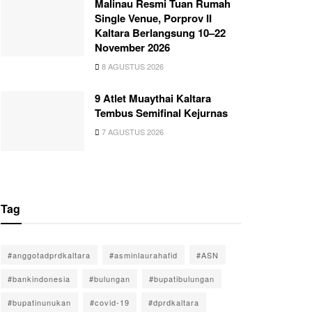
Malinau Resmi Tuan Rumah
Single Venue, Porprov II
Kaltara Berlangsung 10–22
November 2026
8 AGUSTUS 2026
9 Atlet Muaythai Kaltara
Tembus Semifinal Kejurnas
7 AGUSTUS 2026
Tag
#anggotadprdkaltara
#asminlaurahafid
#ASN
#bankindonesia
#bulungan
#bupatibulungan
#bupatinunukan
#covid-19
#dprdkaltara