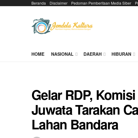
Beranda
Disclaimer
Pedoman Pemberitaan Media Siber
P
HOME
NASIONAL
DAERAH
HIBURAN
Gelar RDP, Komis
Juwata Tarakan Ca
Lahan Bandara