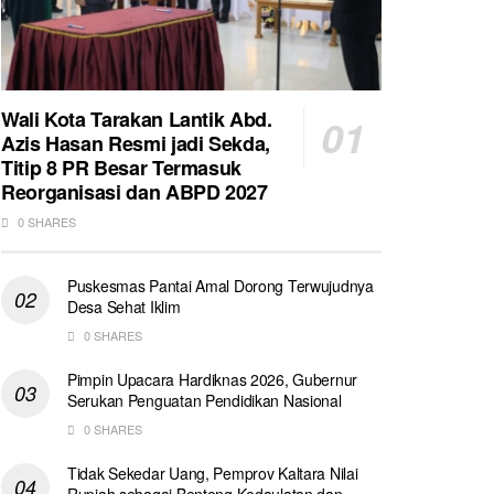
Wali Kota Tarakan Lantik Abd.
Azis Hasan Resmi jadi Sekda,
Titip 8 PR Besar Termasuk
Reorganisasi dan ABPD 2027
0 SHARES
Puskesmas Pantai Amal Dorong Terwujudnya
Desa Sehat Iklim
0 SHARES
Pimpin Upacara Hardiknas 2026, Gubernur
Serukan Penguatan Pendidikan Nasional
0 SHARES
Tidak Sekedar Uang, Pemprov Kaltara Nilai
Rupiah sebagai Benteng Kedaulatan dan