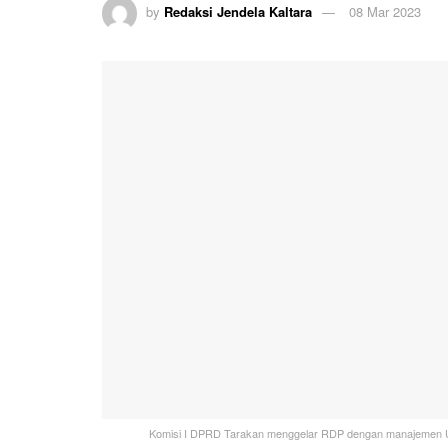
by
Redaksi Jendela Kaltara
08 Mar 2023
Komisi I DPRD Tarakan menggelar RDP dengan manajemen UPBU