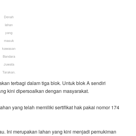
Denah
lahan
yang
masuk
kawasan
Bandara
Juwata
Tarakan.
an terbagi dalam tiga blok. Untuk blok A sendiri
ng kini dipersoalkan dengan masyarakat.
han yang telah memiliki sertifikat hak pakai nomor 174
au. Ini merupakan lahan yang kini menjadi pemukiman