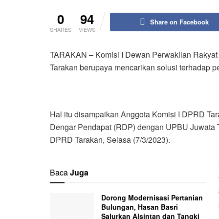
0
94
Share on Facebook
SHARES
VIEWS
TARAKAN – Komisi I Dewan Perwakilan Rakyat
Tarakan berupaya mencarikan solusi terhadap p
Hal itu disampaikan Anggota Komisi I DPRD Tar
Dengar Pendapat (RDP) dengan UPBU Juwata Tar
DPRD Tarakan, Selasa (7/3/2023).
Baca
Juga
Dorong Modernisasi Pertanian
Bulungan, Hasan Basri
Salurkan Alsintan dan Tangki