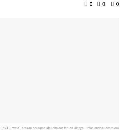
0
0
0
 Juwata Tarakan bersama stakeholder terkait lainnya. (foto: jendelakaltara.co)