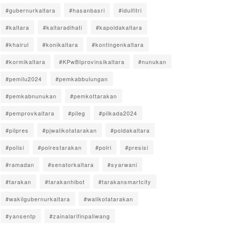
#gubernurkaltara
#hasanbasri
#idulfitri
#kaltara
#kaltaradihati
#kapoldakaltara
#khairul
#konikaltara
#kontingenkaltara
#kormikaltara
#KPwBIprovinsikaltara
#nunukan
#pemilu2024
#pemkabbulungan
#pemkabnunukan
#pemkottarakan
#pemprovkaltara
#pileg
#pilkada2024
#pilpres
#pjwalikotatarakan
#poldakaltara
#polisi
#polrestarakan
#polri
#presisi
#ramadan
#senatorkaltara
#syarwani
#tarakan
#tarakanhibot
#tarakansmartcity
#wakilgubernurkaltara
#walikotatarakan
#yansentp
#zainalarifinpaliwang