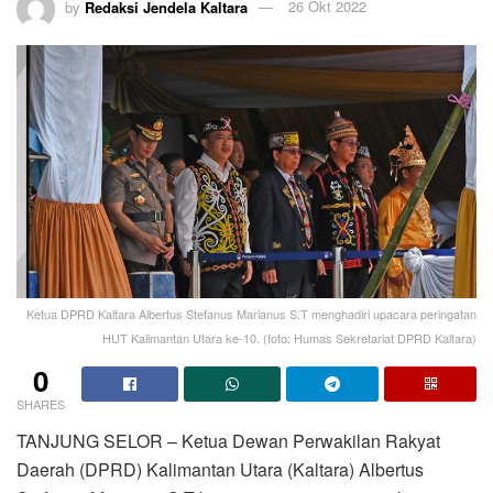
by
Redaksi Jendela Kaltara
26 Okt 2022
Ketua DPRD Kaltara Albertus Stefanus Marianus S.T menghadiri upacara peringatan
HUT Kalimantan Utara ke-10. (foto: Humas Sekretariat DPRD Kaltara)
0
SHARES
TANJUNG SELOR – Ketua Dewan Perwakilan Rakyat
Daerah (DPRD) Kalimantan Utara (Kaltara) Albertus