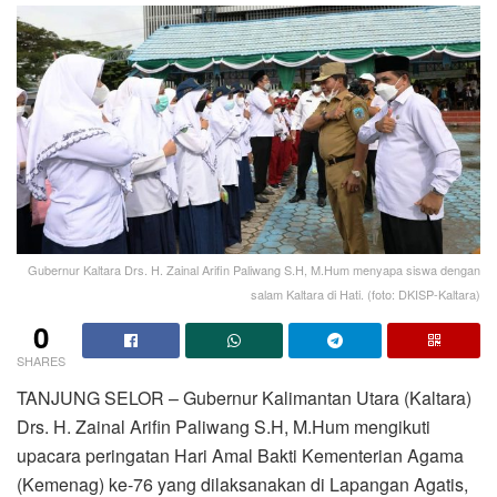
Gubernur Kaltara Drs. H. Zainal Arifin Paliwang S.H, M.Hum menyapa siswa dengan
salam Kaltara di Hati. (foto: DKISP-Kaltara)
0
SHARES
TANJUNG SELOR – Gubernur Kalimantan Utara (Kaltara)
Drs. H. Zainal Arifin Paliwang S.H, M.Hum mengikuti
upacara peringatan Hari Amal Bakti Kementerian Agama
(Kemenag) ke-76 yang dilaksanakan di Lapangan Agatis,