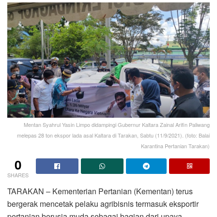
Mentan Syahrul Yasin Limpo didampingi Gubernur Kaltara Zainal Arifin Paliwang
melepas 28 ton ekspor lada asal Kaltara di Tarakan, Sabtu (11/9/2021). (foto: Balai
Karantina Pertanian Tarakan)
0
SHARES
TARAKAN – Kementerian Pertanian (Kementan) terus
bergerak mencetak pelaku agribisnis termasuk eksportir
pertanian berusia muda sebagai bagian dari upaya