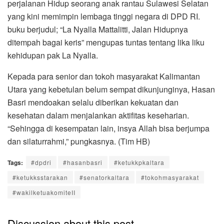
perjalanan Hidup seorang anak rantau Sulawesi Selatan
yang kini memimpin lembaga tinggi negara di DPD RI.
buku berjudul; “La Nyalla Mattalitti, Jalan Hidupnya
ditempah bagai keris” mengupas tuntas tentang lika liku
kehidupan pak La Nyalla.
Kepada para senior dan tokoh masyarakat Kalimantan
Utara yang kebetulan belum sempat dikunjunginya, Hasan
Basri mendoakan selalu diberikan kekuatan dan
kesehatan dalam menjalankan aktifitas keseharian.
“Sehingga di kesempatan lain, insya Allah bisa berjumpa
dan silaturrahmi,” pungkasnya. (Tim HB)
Tags:
#dpdri
#hasanbasri
#ketukkpkaltara
#ketukksstarakan
#senatorkaltara
#tokohmasyarakat
#wakilketuakomiteII
Discussion about this post