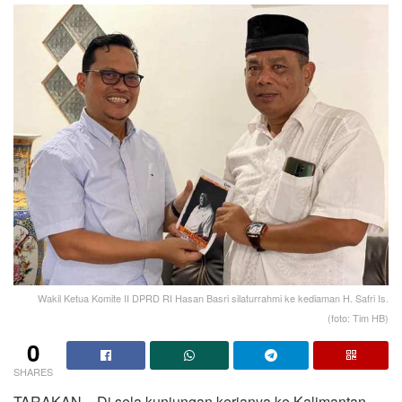
Wakil Ketua Komite II DPRD RI Hasan Basri silaturrahmi ke kediaman H. Safri Is.
(foto: Tim HB)
0
SHARES
TARAKAN – Di sela kunjungan kerjanya ke Kalimantan