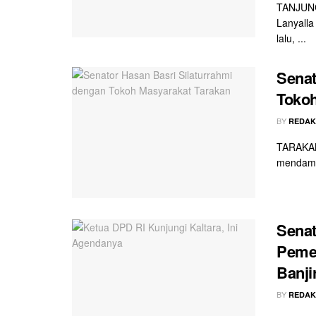
TANJUNG
Lanyalla
lalu, ...
Senat
Tokoh
BY
REDAK
TARAKAN 
mendampi
Senat
Pemer
Banji
BY
REDAK