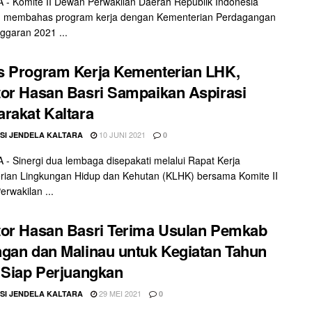
- Komite II Dewan Perwakilan Daerah Republik Indonesia
) membahas program kerja dengan Kementerian Perdagangan
ggaran 2021 ...
 Program Kerja Kementerian LHK,
or Hasan Basri Sampaikan Aspirasi
rakat Kaltara
10 JUNI 2021
SI JENDELA KALTARA
0
- Sinergi dua lembaga disepakati melalui Rapat Kerja
ian Lingkungan Hidup dan Kehutan (KLHK) bersama Komite II
rwakilan ...
or Hasan Basri Terima Usulan Pemkab
gan dan Malinau untuk Kegiatan Tahun
 Siap Perjuangkan
29 MEI 2021
SI JENDELA KALTARA
0