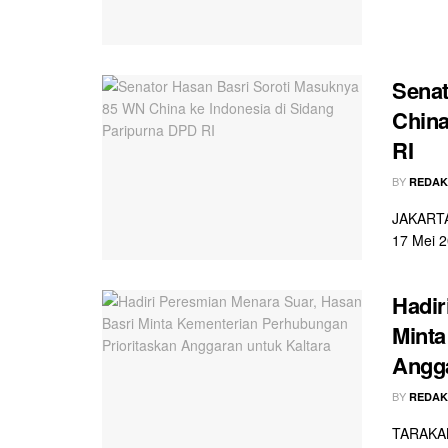
Senat
China
RI
BY
REDAK
JAKARTA 
17 Mei 2
Hadir
Minta
Angga
BY
REDAK
TARAKAN 