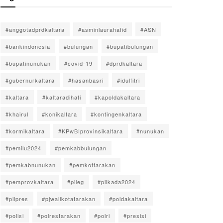
#anggotadprdkaltara
#asminlaurahafid
#ASN
#bankindonesia
#bulungan
#bupatibulungan
#bupatinunukan
#covid-19
#dprdkaltara
#gubernurkaltara
#hasanbasri
#idulfitri
#kaltara
#kaltaradihati
#kapoldakaltara
#khairul
#konikaltara
#kontingenkaltara
#kormikaltara
#KPwBIprovinsikaltara
#nunukan
#pemilu2024
#pemkabbulungan
#pemkabnunukan
#pemkottarakan
#pemprovkaltara
#pileg
#pilkada2024
#pilpres
#pjwalikotatarakan
#poldakaltara
#polisi
#polrestarakan
#polri
#presisi