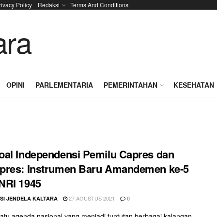
rivacy Policy
Redaksi
Terms And Conditions
OPINI
PARLEMENTARIA
PEMERINTAHAN
KESEHATAN
al Independensi Pemilu Capres dan
pres: Instrumen Baru Amandemen ke-5
NRI 1945
27 AGUSTUS 2021
SI JENDELA KALTARA
0
tu agenda nasional yang menjadi tuntutan berbagai kalangan