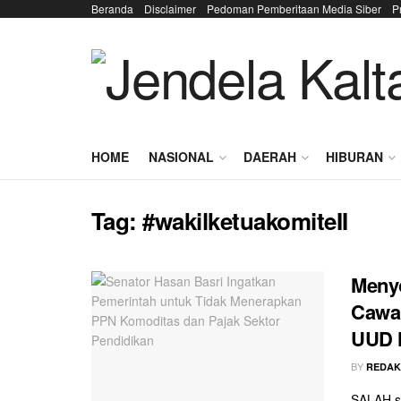
Beranda
Disclaimer
Pedoman Pemberitaan Media Siber
P
HOME
NASIONAL
DAERAH
HIBURAN
Tag:
#wakilketuakomiteII
Menyo
Cawa
UUD 
BY
REDAK
SALAH sa