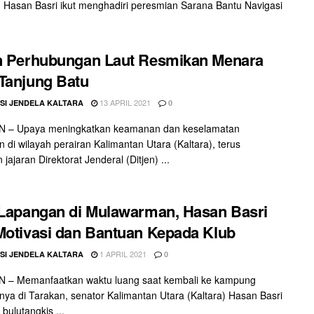
 Hasan Basri ikut menghadiri peresmian Sarana Bantu Navigasi
n Perhubungan Laut Resmikan Menara
Tanjung Batu
13 APRIL 2021
SI JENDELA KALTARA
0
 – Upaya meningkatkan keamanan dan keselamatan
n di wilayah perairan Kalimantan Utara (Kaltara), terus
 jajaran Direktorat Jenderal (Ditjen) ...
 Lapangan di Mulawarman, Hasan Basri
Motivasi dan Bantuan Kepada Klub
1 APRIL 2021
SI JENDELA KALTARA
0
 – Memanfaatkan waktu luang saat kembali ke kampung
ya di Tarakan, senator Kalimantan Utara (Kaltara) Hasan Basri
bulutangkis ...