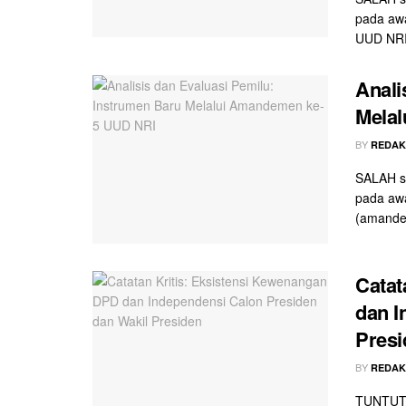
pada awa
UUD NRI 
Anali
Mela
BY
REDAK
SALAH sa
pada awa
(amande
Catat
dan I
Presi
BY
REDAK
TUNTUTA