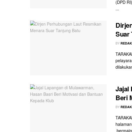
(DPD RI)
...
Dirje
Suar 
BY
REDAK
TARAKAN
pelayara
dilakukan
Jajal
Beri 
BY
REDAK
TARAKAN
halamann
bermain 