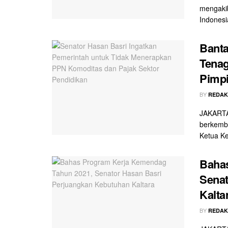
mengakib
Indonesi
Banta
Tenag
Pimp
BY
REDAK
JAKARTA
berkemba
Ketua Ke
Baha
Senat
Kalta
BY
REDAK