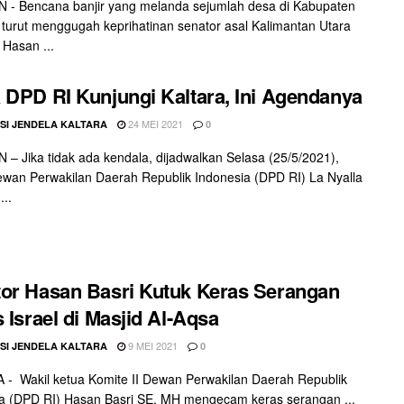
 - Bencana banjir yang melanda sejumlah desa di Kabupaten
 turut menggugah keprihatinan senator asal Kalimantan Utara
 Hasan ...
 DPD RI Kunjungi Kaltara, Ini Agendanya
24 MEI 2021
SI JENDELA KALTARA
0
– Jika tidak ada kendala, dijadwalkan Selasa (25/5/2021),
wan Perwakilan Daerah Republik Indonesia (DPD RI) La Nyalla
...
or Hasan Basri Kutuk Keras Serangan
s Israel di Masjid Al-Aqsa
9 MEI 2021
SI JENDELA KALTARA
0
- Wakil ketua Komite II Dewan Perwakilan Daerah Republik
a (DPD RI) Hasan Basri SE, MH mengecam keras serangan ...