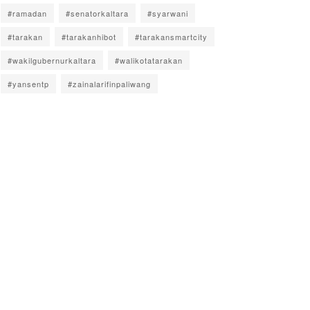
#ramadan
#senatorkaltara
#syarwani
#tarakan
#tarakanhibot
#tarakansmartcity
#wakilgubernurkaltara
#walikotatarakan
#yansentp
#zainalarifinpaliwang