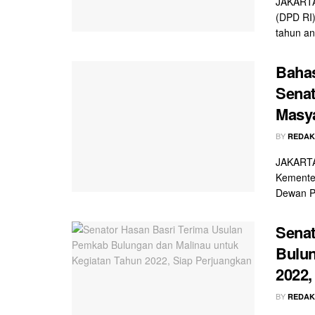
JAKARTA 
(DPD RI
tahun an
Bahas
Senat
Masya
BY
REDAK
JAKARTA 
Kementer
Dewan Pe
Senat
Bulun
2022,
BY
REDAK