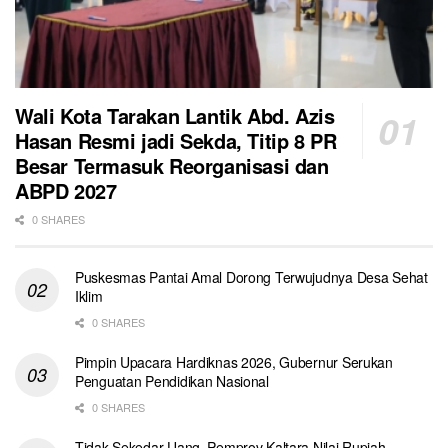
Wali Kota Tarakan Lantik Abd. Azis
Hasan Resmi jadi Sekda, Titip 8 PR
Besar Termasuk Reorganisasi dan
ABPD 2027
0 SHARES
Puskesmas Pantai Amal Dorong Terwujudnya Desa Sehat
Iklim
0 SHARES
Pimpin Upacara Hardiknas 2026, Gubernur Serukan
Penguatan Pendidikan Nasional
0 SHARES
Tidak Sekedar Uang, Pemprov Kaltara Nilai Rupiah