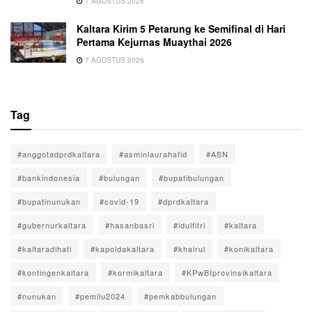
7 AGUSTUS 2026
Kaltara Kirim 5 Petarung ke Semifinal di Hari
Pertama Kejurnas Muaythai 2026
7 AGUSTUS 2026
Tag
#anggotadprdkaltara
#asminlaurahafid
#ASN
#bankindonesia
#bulungan
#bupatibulungan
#bupatinunukan
#covid-19
#dprdkaltara
#gubernurkaltara
#hasanbasri
#idulfitri
#kaltara
#kaltaradihati
#kapoldakaltara
#khairul
#konikaltara
#kontingenkaltara
#kormikaltara
#KPwBIprovinsikaltara
#nunukan
#pemilu2024
#pemkabbulungan