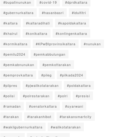
#bupatinunukan
#covid-19
#dprdkaltara
#gubernurkaltara
#hasanbasri
#idulfitri
#kaltara
#kaltaradihati
#kapoldakaltara
#khairul
#konikaltara
#kontingenkaltara
#kormikaltara
#KPwBIprovinsikaltara
#nunukan
#pemilu2024
#pemkabbulungan
#pemkabnunukan
#pemkottarakan
#pemprovkaltara
#pileg
#pilkada2024
#pilpres
#pjwalikotatarakan
#poldakaltara
#polisi
#polrestarakan
#polri
#presisi
#ramadan
#senatorkaltara
#syarwani
#tarakan
#tarakanhibot
#tarakansmartcity
#wakilgubernurkaltara
#walikotatarakan