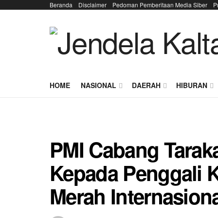
Beranda
Disclaimer
Pedoman Pemberitaan Media Siber
P
HOME
NASIONAL
DAERAH
HIBURAN
PMI Cabang Taraka
Kepada Penggali K
Merah Internasiona