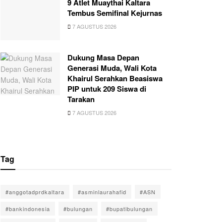
9 Atlet Muaythai Kaltara
Tembus Semifinal Kejurnas
7 AGUSTUS 2026
Dukung Masa Depan
Generasi Muda, Wali Kota
Khairul Serahkan Beasiswa
PIP untuk 209 Siswa di
Tarakan
7 AGUSTUS 2026
Tag
#anggotadprdkaltara
#asminlaurahafid
#ASN
#bankindonesia
#bulungan
#bupatibulungan