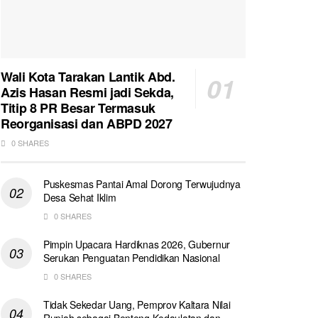
Wali Kota Tarakan Lantik Abd.
Azis Hasan Resmi jadi Sekda,
Titip 8 PR Besar Termasuk
Reorganisasi dan ABPD 2027
0 SHARES
Puskesmas Pantai Amal Dorong Terwujudnya
Desa Sehat Iklim
0 SHARES
Pimpin Upacara Hardiknas 2026, Gubernur
Serukan Penguatan Pendidikan Nasional
0 SHARES
Tidak Sekedar Uang, Pemprov Kaltara Nilai
Rupiah sebagai Benteng Kedaulatan dan