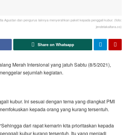
ia Agustan dan pengurus lainnya menyerahkan paket kepada penggali kubur. (foto:
jendelakaltara.co)
Share on Whatsapp
ng Merah Intersional yang jatuh Sabtu (8/5/2021),
menggelar sejumlah kegiatan.
ali kubur. Ini sesuai dengan tema yang diangkat PMI
 memfokuskan kepada orang yang kurang tersentuh.
“Sehingga dari rapat kemarin kita prioritaskan kepada
penggali kubur kurang tersentuh. Itu yang menjadi