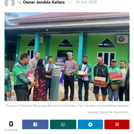
by
Owner Jendela Kaltara
03 Jun 2026
Program Polantas Menyapa Bersama Komunitas Ojol Tarakan menyerahkan bantuan
kepada Masjid Al-Hamdullah.
0
SHARES