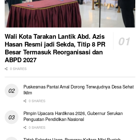
Wali Kota Tarakan Lantik Abd. Azis
Hasan Resmi jadi Sekda, Titip 8 PR
Besar Termasuk Reorganisasi dan
ABPD 2027
0 SHARES
Puskesmas Pantai Amal Dorong Terwujudnya Desa Sehat
Iklim
0 SHARES
Pimpin Upacara Hardiknas 2026, Gubernur Serukan
Penguatan Pendidikan Nasional
0 SHARES
Tidak Sekedar Uang, Pemprov Kaltara Nilai Rupiah