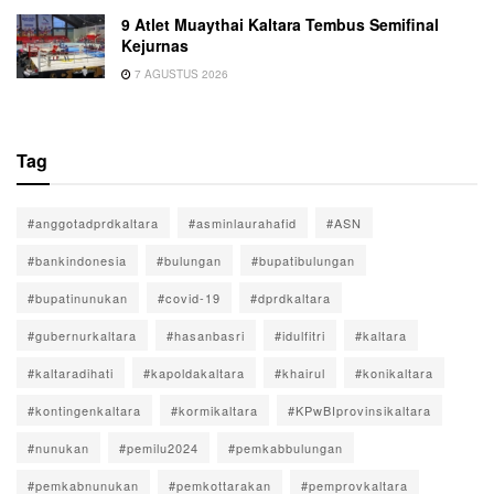
9 Atlet Muaythai Kaltara Tembus Semifinal
Kejurnas
7 AGUSTUS 2026
Tag
#anggotadprdkaltara
#asminlaurahafid
#ASN
#bankindonesia
#bulungan
#bupatibulungan
#bupatinunukan
#covid-19
#dprdkaltara
#gubernurkaltara
#hasanbasri
#idulfitri
#kaltara
#kaltaradihati
#kapoldakaltara
#khairul
#konikaltara
#kontingenkaltara
#kormikaltara
#KPwBIprovinsikaltara
#nunukan
#pemilu2024
#pemkabbulungan
#pemkabnunukan
#pemkottarakan
#pemprovkaltara