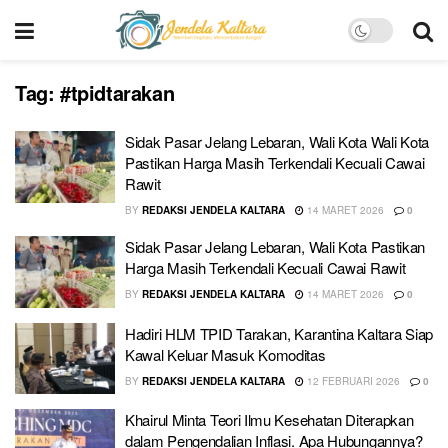
Tag:
#tpidtarakan
Sidak Pasar Jelang Lebaran, Wali Kota Wali Kota
Pastikan Harga Masih Terkendali Kecuali Cawai
Rawit
BY
REDAKSI JENDELA KALTARA
14 MARET 2026
0
Sidak Pasar Jelang Lebaran, Wali Kota Pastikan
Harga Masih Terkendali Kecuali Cawai Rawit
BY
REDAKSI JENDELA KALTARA
14 MARET 2026
0
Hadiri HLM TPID Tarakan, Karantina Kaltara Siap
Kawal Keluar Masuk Komoditas
BY
REDAKSI JENDELA KALTARA
12 FEBRUARI 2026
0
Khairul Minta Teori Ilmu Kesehatan Diterapkan
dalam Pengendalian Inflasi. Apa Hubungannya?