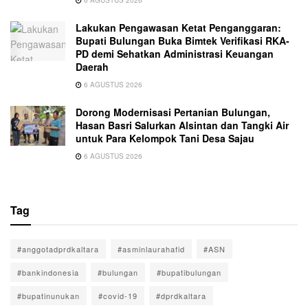
6 AGUSTUS 2026
Lakukan Pengawasan Ketat Penganggaran:
Bupati Bulungan Buka Bimtek Verifikasi RKA-
PD demi Sehatkan Administrasi Keuangan
Daerah
6 AGUSTUS 2026
Dorong Modernisasi Pertanian Bulungan,
Hasan Basri Salurkan Alsintan dan Tangki Air
untuk Para Kelompok Tani Desa Sajau
6 AGUSTUS 2026
Tag
#anggotadprdkaltara
#asminlaurahafid
#ASN
#bankindonesia
#bulungan
#bupatibulungan
#bupatinunukan
#covid-19
#dprdkaltara