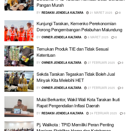
Pangan Murah
BY
REDAKSI JENDELA KALTARA
21 MARET 2025
0
Kunjungi Tarakan, Kemenko Perekonomian
Dorong Pengembangan Pelabuhan Malundung
BY
OWNER JENDELA KALTARA
6 MARET 2025
0
Temukan Produk TIE dan Tidak Sesuai
Ketentuan
BY
OWNER JENDELA KALTARA
27 FEBRUARI 2025
0
Sekda Tarakan Tegaskan Tidak Boleh Jual
Minyak Kita Melebihi HET
BY
OWNER JENDELA KALTARA
27 FEBRUARI 2025
0
Mulai Berkantor, Wakil Wali Kota Tarakan Ikuti
Rapat Pengendalian Inflasi Daerah
BY
REDAKSI JENDELA KALTARA
24 FEBRUARI 2025
0
Pj. Walikota : TPID Memiliki Peran Penting
Menjaga Stabilitas Harga dan Ketahanan