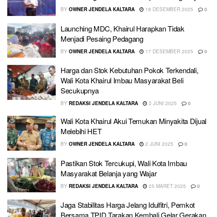
BY
OWNER JENDELA KALTARA
18 DESEMBER 2025
0
Launching MDC, Khairul Harapkan Tidak
Menjadi Pesaing Pedagang
BY
OWNER JENDELA KALTARA
17 DESEMBER 2025
0
Harga dan Stok Kebutuhan Pokok Terkendali,
Wali Kota Khairul Imbau Masyarakat Beli
Secukupnya
BY
REDAKSI JENDELA KALTARA
2 JUNI 2025
0
Wali Kota Khairul Akui Temukan Minyakita Dijual
Melebihi HET
BY
OWNER JENDELA KALTARA
2 JUNI 2025
0
Pastikan Stok Tercukupi, Wali Kota Imbau
Masyarakat Belanja yang Wajar
BY
REDAKSI JENDELA KALTARA
25 MARET 2025
0
Jaga Stabilitas Harga Jelang Idulfitri, Pemkot
Bersama TPID Tarakan Kembali Gelar Gerakan