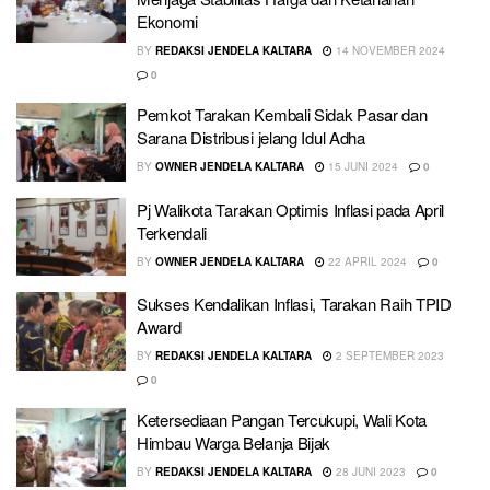
Ekonomi
BY
REDAKSI JENDELA KALTARA
14 NOVEMBER 2024
0
Pemkot Tarakan Kembali Sidak Pasar dan
Sarana Distribusi jelang Idul Adha
BY
OWNER JENDELA KALTARA
15 JUNI 2024
0
Pj Walikota Tarakan Optimis Inflasi pada April
Terkendali
BY
OWNER JENDELA KALTARA
22 APRIL 2024
0
Sukses Kendalikan Inflasi, Tarakan Raih TPID
Award
BY
REDAKSI JENDELA KALTARA
2 SEPTEMBER 2023
0
Ketersediaan Pangan Tercukupi, Wali Kota
Himbau Warga Belanja Bijak
BY
REDAKSI JENDELA KALTARA
28 JUNI 2023
0