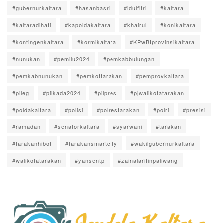
#gubernurkaltara
#hasanbasri
#idulfitri
#kaltara
#kaltaradihati
#kapoldakaltara
#khairul
#konikaltara
#kontingenkaltara
#kormikaltara
#KPwBIprovinsikaltara
#nunukan
#pemilu2024
#pemkabbulungan
#pemkabnunukan
#pemkottarakan
#pemprovkaltara
#pileg
#pilkada2024
#pilpres
#pjwalikotatarakan
#poldakaltara
#polisi
#polrestarakan
#polri
#presisi
#ramadan
#senatorkaltara
#syarwani
#tarakan
#tarakanhibot
#tarakansmartcity
#wakilgubernurkaltara
#walikotatarakan
#yansentp
#zainalarifinpaliwang