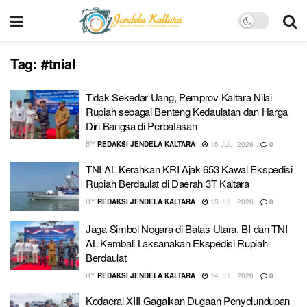
Tag:
#tnial
Tidak Sekedar Uang, Pemprov Kaltara Nilai
Rupiah sebagai Benteng Kedaulatan dan Harga
Diri Bangsa di Perbatasan
BY
REDAKSI JENDELA KALTARA
15 JULI 2026
0
TNI AL Kerahkan KRI Ajak 653 Kawal Ekspedisi
Rupiah Berdaulat di Daerah 3T Kaltara
BY
REDAKSI JENDELA KALTARA
15 JULI 2026
0
Jaga Simbol Negara di Batas Utara, BI dan TNI
AL Kembali Laksanakan Ekspedisi Rupiah
Berdaulat
BY
REDAKSI JENDELA KALTARA
14 JULI 2026
0
Kodaeral XIII Gagalkan Dugaan Penyelundupan