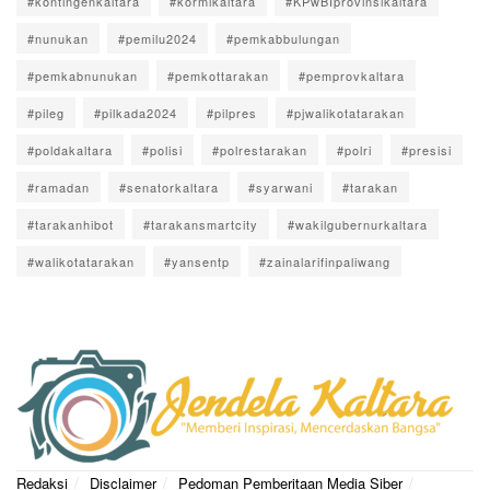
#kontingenkaltara
#kormikaltara
#KPwBIprovinsikaltara
#nunukan
#pemilu2024
#pemkabbulungan
#pemkabnunukan
#pemkottarakan
#pemprovkaltara
#pileg
#pilkada2024
#pilpres
#pjwalikotatarakan
#poldakaltara
#polisi
#polrestarakan
#polri
#presisi
#ramadan
#senatorkaltara
#syarwani
#tarakan
#tarakanhibot
#tarakansmartcity
#wakilgubernurkaltara
#walikotatarakan
#yansentp
#zainalarifinpaliwang
Redaksi
Disclaimer
Pedoman Pemberitaan Media Siber