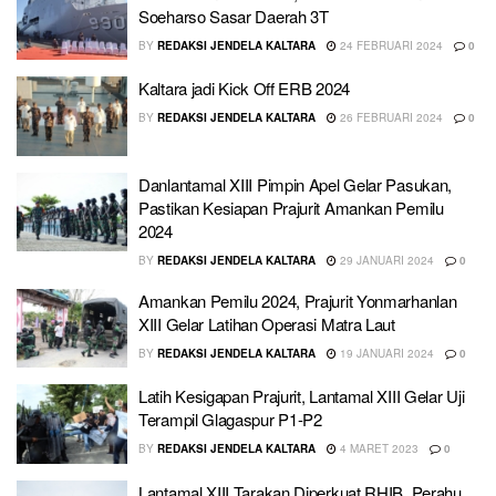
Soeharso Sasar Daerah 3T
BY
REDAKSI JENDELA KALTARA
24 FEBRUARI 2024
0
Kaltara jadi Kick Off ERB 2024
BY
REDAKSI JENDELA KALTARA
26 FEBRUARI 2024
0
Danlantamal XIII Pimpin Apel Gelar Pasukan,
Pastikan Kesiapan Prajurit Amankan Pemilu
2024
BY
REDAKSI JENDELA KALTARA
29 JANUARI 2024
0
Amankan Pemilu 2024, Prajurit Yonmarhanlan
XIII Gelar Latihan Operasi Matra Laut
BY
REDAKSI JENDELA KALTARA
19 JANUARI 2024
0
Latih Kesigapan Prajurit, Lantamal XIII Gelar Uji
Terampil Glagaspur P1-P2
BY
REDAKSI JENDELA KALTARA
4 MARET 2023
0
Lantamal XIII Tarakan Diperkuat RHIB, Perahu