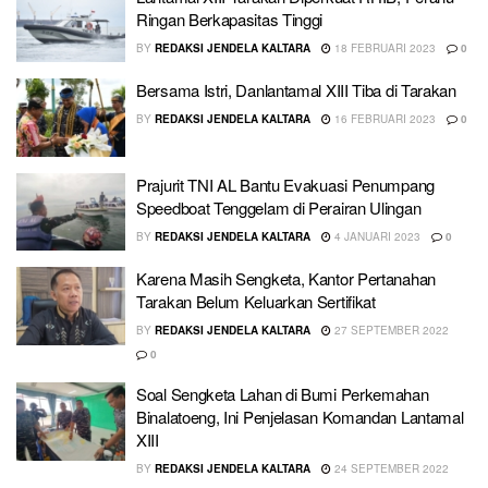
Ringan Berkapasitas Tinggi
BY
REDAKSI JENDELA KALTARA
18 FEBRUARI 2023
0
Bersama Istri, Danlantamal XIII Tiba di Tarakan
BY
REDAKSI JENDELA KALTARA
16 FEBRUARI 2023
0
Prajurit TNI AL Bantu Evakuasi Penumpang
Speedboat Tenggelam di Perairan Ulingan
BY
REDAKSI JENDELA KALTARA
4 JANUARI 2023
0
Karena Masih Sengketa, Kantor Pertanahan
Tarakan Belum Keluarkan Sertifikat
BY
REDAKSI JENDELA KALTARA
27 SEPTEMBER 2022
0
Soal Sengketa Lahan di Bumi Perkemahan
Binalatoeng, Ini Penjelasan Komandan Lantamal
XIII
BY
REDAKSI JENDELA KALTARA
24 SEPTEMBER 2022