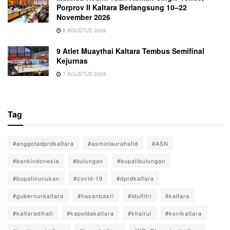
Porprov II Kaltara Berlangsung 10–22
November 2026
8 AGUSTUS 2026
9 Atlet Muaythai Kaltara Tembus Semifinal
Kejurnas
7 AGUSTUS 2026
Tag
#anggotadprdkaltara
#asminlaurahafid
#ASN
#bankindonesia
#bulungan
#bupatibulungan
#bupatinunukan
#covid-19
#dprdkaltara
#gubernurkaltara
#hasanbasri
#idulfitri
#kaltara
#kaltaradihati
#kapoldakaltara
#khairul
#konikaltara