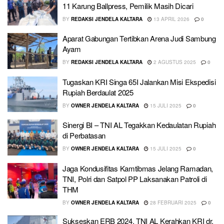
11 Karung Ballpress, Pemilik Masih Dicari
BY
REDAKSI JENDELA KALTARA
13 APRIL 2026
0
Aparat Gabungan Tertibkan Arena Judi Sambung
Ayam
BY
REDAKSI JENDELA KALTARA
2 AGUSTUS 2025
0
Tugaskan KRI Singa 65I Jalankan Misi Ekspedisi
Rupiah Berdaulat 2025
BY
OWNER JENDELA KALTARA
15 JULI 2025
0
Sinergi BI – TNI AL Tegakkan Kedaulatan Rupiah
di Perbatasan
BY
OWNER JENDELA KALTARA
15 JULI 2025
0
Jaga Kondusifitas Kamtibmas Jelang Ramadan,
TNI, Polri dan Satpol PP Laksanakan Patroli di
THM
BY
OWNER JENDELA KALTARA
28 FEBRUARI 2025
0
Sukseskan ERB 2024, TNI AL Kerahkan KRI dr.