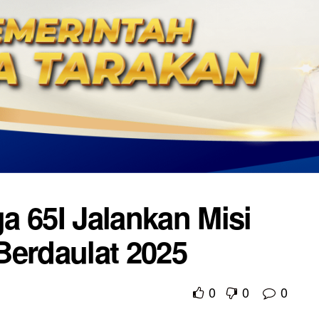
a 65I Jalankan Misi
Berdaulat 2025
0
0
0