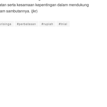
atan serta kesamaan kepentingan dalam mendukung
lam sambutannya. (jkr)
krisinga
#perbatasan
#rupiah
#tnial