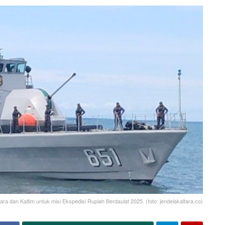
ra dan Kaltim untuk misi Ekspedisi Rupiah Berdaulat 2025. (foto: jendelakaltara.co)