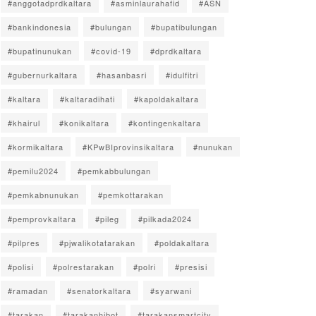
#anggotadprdkaltara
#asminlaurahafid
#ASN
#bankindonesia
#bulungan
#bupatibulungan
#bupatinunukan
#covid-19
#dprdkaltara
#gubernurkaltara
#hasanbasri
#idulfitri
#kaltara
#kaltaradihati
#kapoldakaltara
#khairul
#konikaltara
#kontingenkaltara
#kormikaltara
#KPwBIprovinsikaltara
#nunukan
#pemilu2024
#pemkabbulungan
#pemkabnunukan
#pemkottarakan
#pemprovkaltara
#pileg
#pilkada2024
#pilpres
#pjwalikotatarakan
#poldakaltara
#polisi
#polrestarakan
#polri
#presisi
#ramadan
#senatorkaltara
#syarwani
#tarakan
#tarakanhibot
#tarakansmartcity