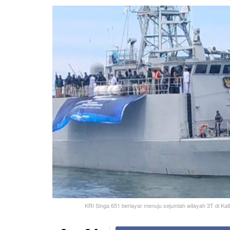
KRI Singa 651 berlayar menuju sejumlah wilayah 3T di Kalta