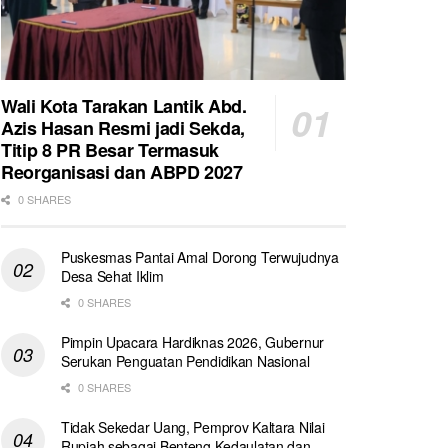
Wali Kota Tarakan Lantik Abd.
Azis Hasan Resmi jadi Sekda,
Titip 8 PR Besar Termasuk
Reorganisasi dan ABPD 2027
0 SHARES
Puskesmas Pantai Amal Dorong Terwujudnya
Desa Sehat Iklim
0 SHARES
Pimpin Upacara Hardiknas 2026, Gubernur
Serukan Penguatan Pendidikan Nasional
0 SHARES
Tidak Sekedar Uang, Pemprov Kaltara Nilai
Rupiah sebagai Benteng Kedaulatan dan