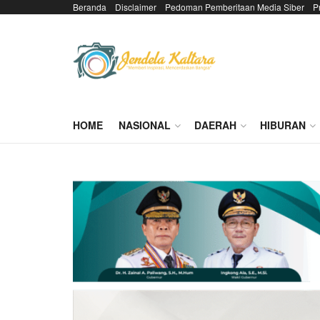
Beranda
Disclaimer
Pedoman Pemberitaan Media Siber
P
HOME
NASIONAL
DAERAH
HIBURAN