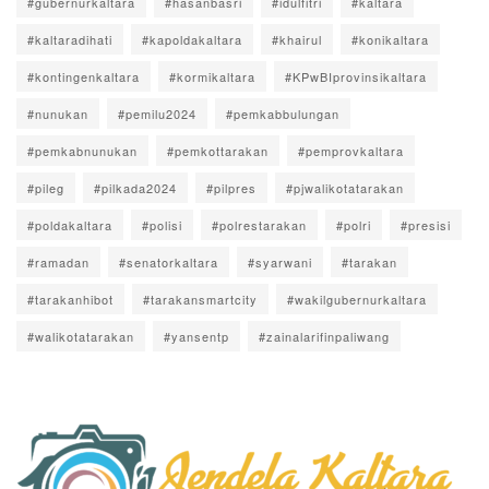
#gubernurkaltara
#hasanbasri
#idulfitri
#kaltara
#kaltaradihati
#kapoldakaltara
#khairul
#konikaltara
#kontingenkaltara
#kormikaltara
#KPwBIprovinsikaltara
#nunukan
#pemilu2024
#pemkabbulungan
#pemkabnunukan
#pemkottarakan
#pemprovkaltara
#pileg
#pilkada2024
#pilpres
#pjwalikotatarakan
#poldakaltara
#polisi
#polrestarakan
#polri
#presisi
#ramadan
#senatorkaltara
#syarwani
#tarakan
#tarakanhibot
#tarakansmartcity
#wakilgubernurkaltara
#walikotatarakan
#yansentp
#zainalarifinpaliwang