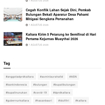
7 AGUSTUS 2026
Cegah Konflik Lahan Sejak Dini, Pemkab
Bulungan Bekali Aparatur Desa Pahami
Mitigasi Sengketa Pertanahan
7 AGUSTUS 2026
Kaltara Kirim 5 Petarung ke Semifinal di Hari
Pertama Kejurnas Muaythai 2026
7 AGUSTUS 2026
Tag
#anggotadprdkaltara
#asminlaurahafid
#ASN
#bankindonesia
#bulungan
#bupatibulungan
#bupatinunukan
#covid-19
#dprdkaltara
#gubernurkaltara
#hasanbasri
#idulfitri
#kaltara