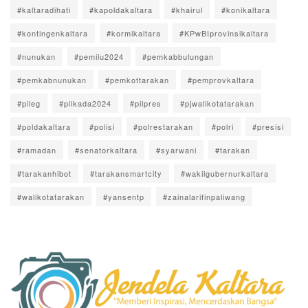
#kaltaradihati
#kapoldakaltara
#khairul
#konikaltara
#kontingenkaltara
#kormikaltara
#KPwBIprovinsikaltara
#nunukan
#pemilu2024
#pemkabbulungan
#pemkabnunukan
#pemkottarakan
#pemprovkaltara
#pileg
#pilkada2024
#pilpres
#pjwalikotatarakan
#poldakaltara
#polisi
#polrestarakan
#polri
#presisi
#ramadan
#senatorkaltara
#syarwani
#tarakan
#tarakanhibot
#tarakansmartcity
#wakilgubernurkaltara
#walikotatarakan
#yansentp
#zainalarifinpaliwang