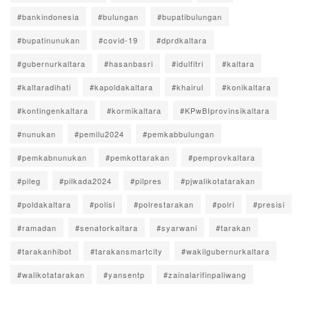
#bankindonesia
#bulungan
#bupatibulungan
#bupatinunukan
#covid-19
#dprdkaltara
#gubernurkaltara
#hasanbasri
#idulfitri
#kaltara
#kaltaradihati
#kapoldakaltara
#khairul
#konikaltara
#kontingenkaltara
#kormikaltara
#KPwBIprovinsikaltara
#nunukan
#pemilu2024
#pemkabbulungan
#pemkabnunukan
#pemkottarakan
#pemprovkaltara
#pileg
#pilkada2024
#pilpres
#pjwalikotatarakan
#poldakaltara
#polisi
#polrestarakan
#polri
#presisi
#ramadan
#senatorkaltara
#syarwani
#tarakan
#tarakanhibot
#tarakansmartcity
#wakilgubernurkaltara
#walikotatarakan
#yansentp
#zainalarifinpaliwang