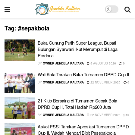
Tag:
#sepakbola
Buka Gunung Putih Super League, Bupati
Bulungan Syarwani Ikut Merumput di Laga
Perdana
BY
OWNER JENDELA KALTARA
5 AGUSTUS 2026
0
Wali Kota Tarakan Buka Turnamen DPRD Cup II
BY
OWNER JENDELA KALTARA
22 NOVEMBER 2025
0
21 Klub Bersaing di Turnamen Sepak Bola
DPRD Cup II, Total Hadiah Rp200 Juta
BY
OWNER JENDELA KALTARA
22 NOVEMBER 2025
0
Askot PSSI Tarakan Apresiasi Turnamen DPRD
Cup II, Wadah Mencari Bibit Pesebakbola