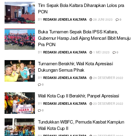
Tim Sepak Bola Kaltara Diharapkan Lolos pra
PON
BY
REDAKSI JENDELA KALTARA
28 JUNI 2023
0
Buka Turnamen Sepak Bola IPSS Kaltara,
Gubernur Harap Jadi Ajang Mencari Bibit Menuju
Pra PON
BY
REDAKSI JENDELA KALTARA
1 MEI 2023
0
Turnamen Berakhir, Wali Kota Apresiasi
Dukungan Semua Pihak
BY
REDAKSI JENDELA KALTARA
24 DESEMBER 2022
0
Wali Kota Cup II Berakhir, Panpel Apresiasi
BY
REDAKSI JENDELA KALTARA
23 DESEMBER 2022
0
Tundukkan WBFC, Pemuda Kasbat Kampiun
Wali Kota Cup II