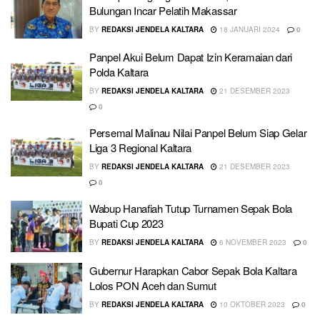
Bulungan Incar Pelatih Makassar
BY
REDAKSI JENDELA KALTARA
18 JANUARI 2024
0
Panpel Akui Belum Dapat Izin Keramaian dari
Polda Kaltara
BY
REDAKSI JENDELA KALTARA
21 DESEMBER 2023
0
Persemal Malinau Nilai Panpel Belum Siap Gelar
Liga 3 Regional Kaltara
BY
REDAKSI JENDELA KALTARA
21 DESEMBER 2023
0
Wabup Hanafiah Tutup Turnamen Sepak Bola
Bupati Cup 2023
BY
REDAKSI JENDELA KALTARA
6 NOVEMBER 2023
0
Gubernur Harapkan Cabor Sepak Bola Kaltara
Lolos PON Aceh dan Sumut
BY
REDAKSI JENDELA KALTARA
10 OKTOBER 2023
0