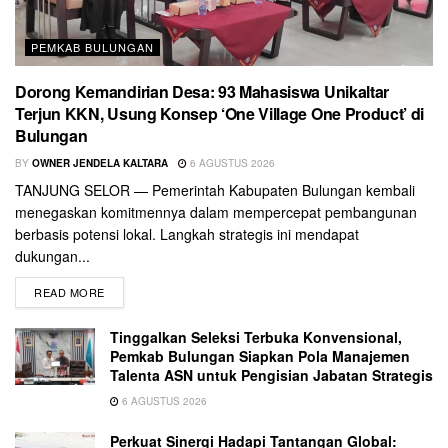
PEMKAB BULUNGAN
Dorong Kemandirian Desa: 93 Mahasiswa Unikaltar
Terjun KKN, Usung Konsep ‘One Village One Product’ di
Bulungan
BY
OWNER JENDELA KALTARA
6 AGUSTUS 2026
TANJUNG SELOR — Pemerintah Kabupaten Bulungan kembali
menegaskan komitmennya dalam mempercepat pembangunan
berbasis potensi lokal. Langkah strategis ini mendapat
dukungan...
READ MORE
Tinggalkan Seleksi Terbuka Konvensional,
Pemkab Bulungan Siapkan Pola Manajemen
Talenta ASN untuk Pengisian Jabatan Strategis
6 AGUSTUS 2026
Perkuat Sinergi Hadapi Tantangan Global: