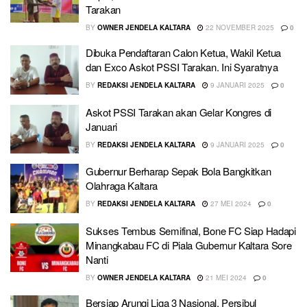
Tarakan
BY
OWNER JENDELA KALTARA
22 NOVEMBER 2025
0
Dibuka Pendaftaran Calon Ketua, Wakil Ketua
dan Exco Askot PSSI Tarakan. Ini Syaratnya
BY
REDAKSI JENDELA KALTARA
9 JANUARI 2025
0
Askot PSSI Tarakan akan Gelar Kongres di
Januari
BY
REDAKSI JENDELA KALTARA
9 JANUARI 2025
0
Gubernur Berharap Sepak Bola Bangkitkan
Olahraga Kaltara
BY
REDAKSI JENDELA KALTARA
27 MEI 2024
0
Sukses Tembus Semifinal, Bone FC Siap Hadapi
Minangkabau FC di Piala Gubernur Kaltara Sore
Nanti
BY
OWNER JENDELA KALTARA
21 MEI 2024
0
Bersiap Arungi Liga 3 Nasional, Persibul