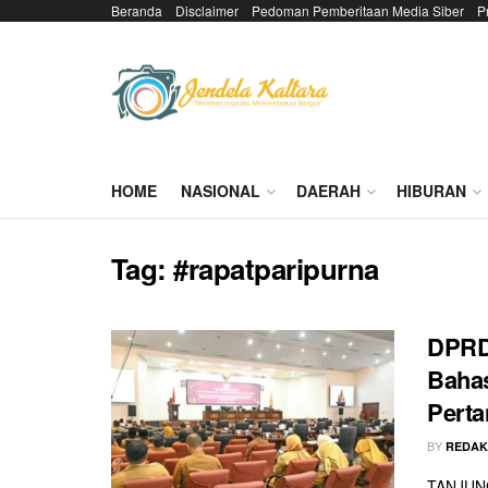
Beranda
Disclaimer
Pedoman Pemberitaan Media Siber
P
HOME
NASIONAL
DAERAH
HIBURAN
Tag:
#rapatparipurna
DPRD 
Bahas
Pert
BY
REDAK
TANJUNG 