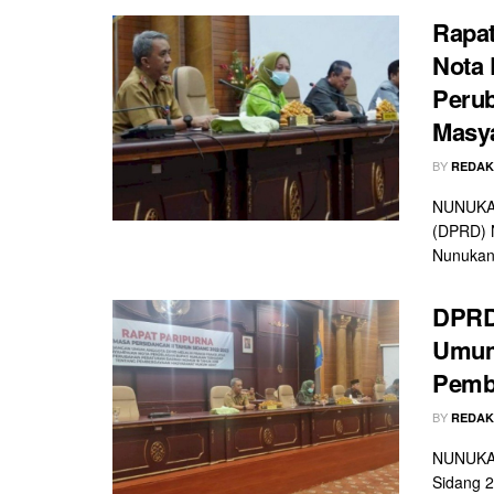
Rapa
Nota 
Peru
Masya
BY
REDAK
NUNUKAN
(DPRD) 
Nunukan
DPRD
Umum 
Pemb
BY
REDAK
NUNUKAN 
Sidang 2