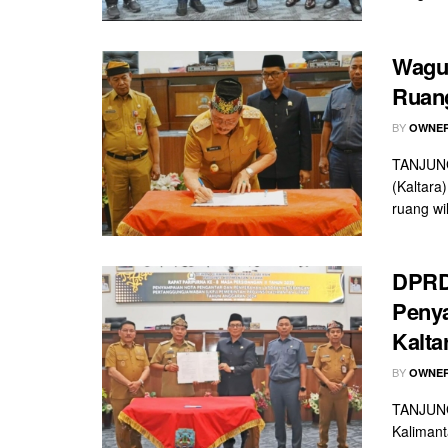
Wagub
Ruang
BY
OWNER
TANJUNG
(Kaltara
ruang wil
DPRD 
Peny
Kalta
BY
OWNER
TANJUNG
Kalimant