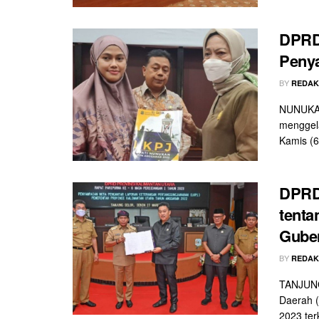
DPRD
Penya
BY
REDAK
NUNUKAN
menggela
Kamis (6/
DPRD 
tenta
Gube
BY
REDAK
TANJUNG
Daerah (
2023 terk