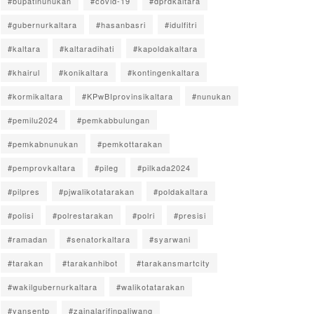
#bupatinunukan
#covid-19
#dprdkaltara
#gubernurkaltara
#hasanbasri
#idulfitri
#kaltara
#kaltaradihati
#kapoldakaltara
#khairul
#konikaltara
#kontingenkaltara
#kormikaltara
#KPwBIprovinsikaltara
#nunukan
#pemilu2024
#pemkabbulungan
#pemkabnunukan
#pemkottarakan
#pemprovkaltara
#pileg
#pilkada2024
#pilpres
#pjwalikotatarakan
#poldakaltara
#polisi
#polrestarakan
#polri
#presisi
#ramadan
#senatorkaltara
#syarwani
#tarakan
#tarakanhibot
#tarakansmartcity
#wakilgubernurkaltara
#walikotatarakan
#yansentp
#zainalarifinpaliwang