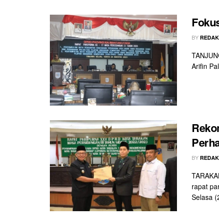
Fokus
BY
REDAK
TANJUNG 
Arifin P
Reko
Perha
BY
REDAK
TARAKAN 
rapat pa
Selasa (2