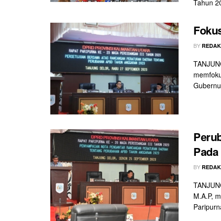
Tahun 20
Foku
BY
REDAK
TANJUNG 
memfoku
Gubernur
Perub
Pada 
BY
REDAK
TANJUNG 
M.A.P, m
Paripurn