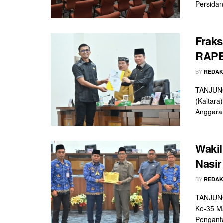
Persidan
Fraks
RAPB
BY
REDAK
TANJUNG
(Kaltara
Anggaran
Waki
Nasir
BY
REDAK
TANJUNG
Ke-35 M
Penganta