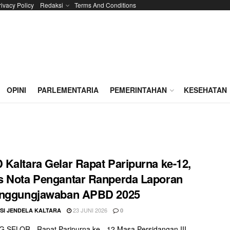
rivacy Policy
Redaksi
Terms And Conditions
OPINI
PARLEMENTARIA
PEMERINTAHAN
KESEHATAN
Kaltara Gelar Rapat Paripurna ke-12,
 Nota Pengantar Ranperda Laporan
anggungjawaban APBD 2025
23 JUNI 2026
SI JENDELA KALTARA
0
SELOR - Rapat Paripurna ke - 12 Masa Persidangan III