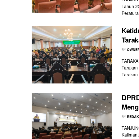
Tahun 2
Peraturan
Keti
Tarak
BY
OWNER
TARAKAN 
Tarakan 
Tarakan .
DPRD 
Mengi
BY
REDAK
TANJUNG
Kalimant