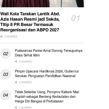
Wali Kota Tarakan Lantik Abd.
Azis Hasan Resmi jadi Sekda,
Titip 8 PR Besar Termasuk
Reorganisasi dan ABPD 2027
0 SHARES
Puskesmas Pantai Amal Dorong Terwujudnya
Desa Sehat Iklim
0 SHARES
Pimpin Upacara Hardiknas 2026, Gubernur
Serukan Penguatan Pendidikan Nasional
0 SHARES
Tidak Sekedar Uang, Pemprov Kaltara Nilai
Rupiah sebagai Benteng Kedaulatan dan
Harga Diri Bangsa di Perbatasan
0 SHARES