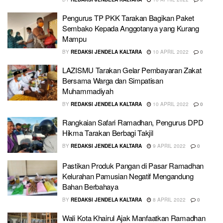
Pengurus TP PKK Tarakan Bagikan Paket
Sembako Kepada Anggotanya yang Kurang
Mampu
BY
REDAKSI JENDELA KALTARA
10 APRIL 2022
0
LAZISMU Tarakan Gelar Pembayaran Zakat
Bersama Warga dan Simpatisan
Muhammadiyah
BY
REDAKSI JENDELA KALTARA
10 APRIL 2022
0
Rangkaian Safari Ramadhan, Pengurus DPD
Hikma Tarakan Berbagi Takjil
BY
REDAKSI JENDELA KALTARA
9 APRIL 2022
0
Pastikan Produk Pangan di Pasar Ramadhan
Kelurahan Pamusian Negatif Mengandung
Bahan Berbahaya
BY
REDAKSI JENDELA KALTARA
8 APRIL 2022
0
Wali Kota Khairul Ajak Manfaatkan Ramadhan