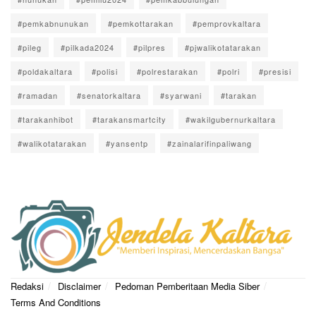
#pemkabnunukan
#pemkottarakan
#pemprovkaltara
#pileg
#pilkada2024
#pilpres
#pjwalikotatarakan
#poldakaltara
#polisi
#polrestarakan
#polri
#presisi
#ramadan
#senatorkaltara
#syarwani
#tarakan
#tarakanhibot
#tarakansmartcity
#wakilgubernurkaltara
#walikotatarakan
#yansentp
#zainalarifinpaliwang
Redaksi
Disclaimer
Pedoman Pemberitaan Media Siber
Terms And Conditions