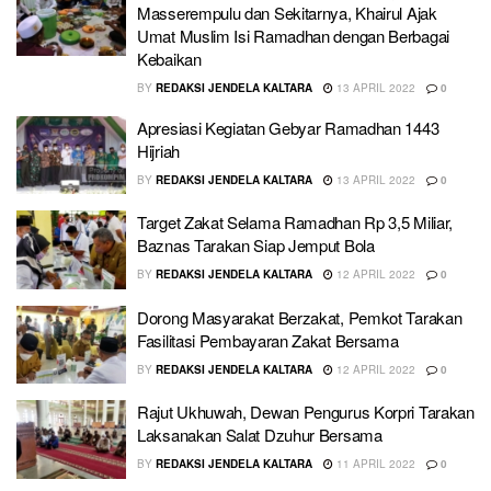
Masserempulu dan Sekitarnya, Khairul Ajak
Umat Muslim Isi Ramadhan dengan Berbagai
Kebaikan
BY
REDAKSI JENDELA KALTARA
13 APRIL 2022
0
Apresiasi Kegiatan Gebyar Ramadhan 1443
Hijriah
BY
REDAKSI JENDELA KALTARA
13 APRIL 2022
0
Target Zakat Selama Ramadhan Rp 3,5 Miliar,
Baznas Tarakan Siap Jemput Bola
BY
REDAKSI JENDELA KALTARA
12 APRIL 2022
0
Dorong Masyarakat Berzakat, Pemkot Tarakan
Fasilitasi Pembayaran Zakat Bersama
BY
REDAKSI JENDELA KALTARA
12 APRIL 2022
0
Rajut Ukhuwah, Dewan Pengurus Korpri Tarakan
Laksanakan Salat Dzuhur Bersama
BY
REDAKSI JENDELA KALTARA
11 APRIL 2022
0