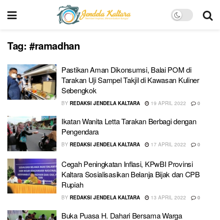
Tag:
#ramadhan
Pastikan Aman Dikonsumsi, Balai POM di
Tarakan Uji Sampel Takjil di Kawasan Kuliner
Sebengkok
BY
REDAKSI JENDELA KALTARA
19 APRIL 2022
0
Ikatan Wanita Letta Tarakan Berbagi dengan
Pengendara
BY
REDAKSI JENDELA KALTARA
17 APRIL 2022
0
Cegah Peningkatan Inflasi, KPwBI Provinsi
Kaltara Sosialisasikan Belanja Bijak dan CPB
Rupiah
BY
REDAKSI JENDELA KALTARA
13 APRIL 2022
0
Buka Puasa H. Dahari Bersama Warga