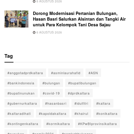
6 AGUSTUS 2026
Dorong Modernisasi Pertanian Bulungan,
Hasan Basri Salurkan Alsintan dan Tangki Air
untuk Para Kelompok Tani Desa Sajau
6 AGUSTUS 2026
Tag
#anggotadprdkaltara
#asminlaurahafid
#ASN
#bankindonesia
#bulungan
#bupatibulungan
#bupatinunukan
#covid-19
#dprdkaltara
#gubernurkaltara
#hasanbasri
#idulfitri
#kaltara
#kaltaradihati
#kapoldakaltara
#khairul
#konikaltara
#kontingenkaltara
#kormikaltara
#KPwBIprovinsikaltara
#nunukan
#pemilu2024
#pemkabbulungan