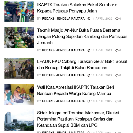
IKAPTK Tarakan Salurkan Paket Sembako
Kepada Petugas Penyapu Jalan
BY
REDAKSI JENDELA KALTARA
11 APRIL 2022
0
Takmir Masjid An-Nur Buka Puasa Bersama
dengan Potong Sapi dan Kambing dari Partisipasi
Jemaah
BY
REDAKSI JENDELA KALTARA
11 APRIL 2022
0
LPADKT-KU Cabang Tarakan Gelar Bakti Sosial
dan Berbagi Takjil di Bulan Ramadhan
BY
REDAKSI JENDELA KALTARA
11 APRIL 2022
0
Wali Kota Apresiasi IKAPTK Tarakan Beri
Bantuan Kepada Warga Kurang Mampu
BY
REDAKSI JENDELA KALTARA
10 APRIL 2022
0
Sidak Integrated Terminal Makassar, Direksi
Pertamina Pastikan Kesiapan Sarfas dan
Keandalan Suplai BBM dan LPG
BY
REDAKSI JENDELA KALTARA
10 APRIL 2022
0