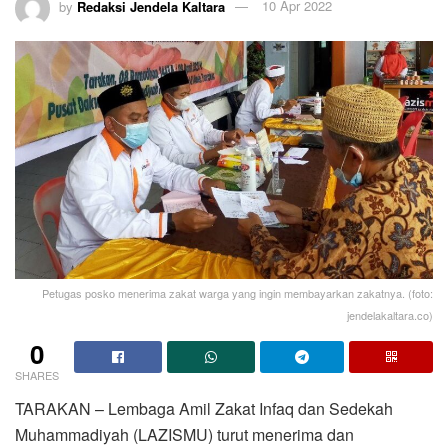
by
Redaksi Jendela Kaltara
10 Apr 2022
Petugas posko menerima zakat warga yang ingin membayarkan zakatnya. (foto:
jendelakaltara.co)
0
SHARES
TARAKAN – Lembaga Amil Zakat Infaq dan Sedekah
Muhammadiyah (LAZISMU) turut menerima dan