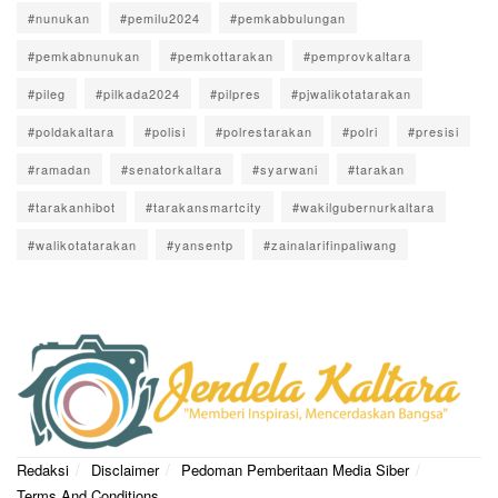
#nunukan
#pemilu2024
#pemkabbulungan
#pemkabnunukan
#pemkottarakan
#pemprovkaltara
#pileg
#pilkada2024
#pilpres
#pjwalikotatarakan
#poldakaltara
#polisi
#polrestarakan
#polri
#presisi
#ramadan
#senatorkaltara
#syarwani
#tarakan
#tarakanhibot
#tarakansmartcity
#wakilgubernurkaltara
#walikotatarakan
#yansentp
#zainalarifinpaliwang
Redaksi
Disclaimer
Pedoman Pemberitaan Media Siber
Terms And Conditions