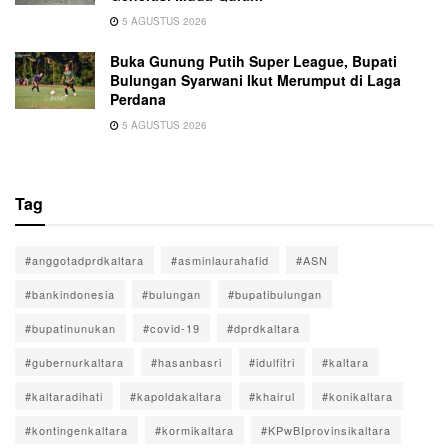
5 AGUSTUS 2026
Buka Gunung Putih Super League, Bupati
Bulungan Syarwani Ikut Merumput di Laga
Perdana
5 AGUSTUS 2026
Tag
#anggotadprdkaltara
#asminlaurahafid
#ASN
#bankindonesia
#bulungan
#bupatibulungan
#bupatinunukan
#covid-19
#dprdkaltara
#gubernurkaltara
#hasanbasri
#idulfitri
#kaltara
#kaltaradihati
#kapoldakaltara
#khairul
#konikaltara
#kontingenkaltara
#kormikaltara
#KPwBIprovinsikaltara