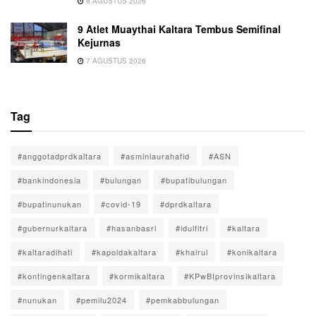
8 AGUSTUS 2026
9 Atlet Muaythai Kaltara Tembus Semifinal
Kejurnas
7 AGUSTUS 2026
Tag
#anggotadprdkaltara
#asminlaurahafid
#ASN
#bankindonesia
#bulungan
#bupatibulungan
#bupatinunukan
#covid-19
#dprdkaltara
#gubernurkaltara
#hasanbasri
#idulfitri
#kaltara
#kaltaradihati
#kapoldakaltara
#khairul
#konikaltara
#kontingenkaltara
#kormikaltara
#KPwBIprovinsikaltara
#nunukan
#pemilu2024
#pemkabbulungan