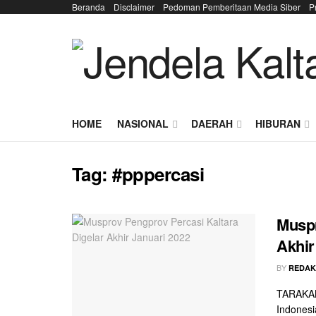
Beranda
Disclaimer
Pedoman Pemberitaan Media Siber
P
HOME
NASIONAL
DAERAH
HIBURAN
Tag:
#pppercasi
Muspr
Akhir
BY
REDAK
TARAKAN
Indonesi