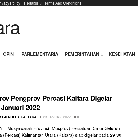
rivacy Policy
Redaksi
Terms And Conditions
OPINI
PARLEMENTARIA
PEMERINTAHAN
KESEHATAN
ov Pengprov Percasi Kaltara Digelar
 Januari 2022
23 JANUARI 2022
SI JENDELA KALTARA
0
 – Musyawarah Provinsi (Musprov) Persatuan Catur Seluruh
a (Percasi) Kalimantan Utara (Kaltara) siap digelar pada 29-30