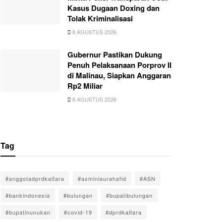
Kasus Dugaan Doxing dan
Tolak Kriminalisasi
8 AGUSTUS 2026
Gubernur Pastikan Dukung
Penuh Pelaksanaan Porprov II
di Malinau, Siapkan Anggaran
Rp2 Miliar
8 AGUSTUS 2026
Tag
#anggotadprdkaltara
#asminlaurahafid
#ASN
#bankindonesia
#bulungan
#bupatibulungan
#bupatinunukan
#covid-19
#dprdkaltara