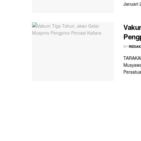
Januari 2
Vakum
Pengp
BY
REDAK
TARAKAN 
Musyawar
Persatua