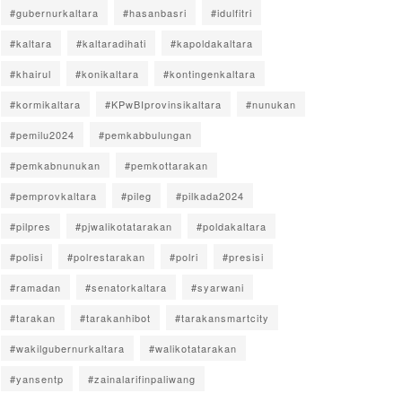
#gubernurkaltara
#hasanbasri
#idulfitri
#kaltara
#kaltaradihati
#kapoldakaltara
#khairul
#konikaltara
#kontingenkaltara
#kormikaltara
#KPwBIprovinsikaltara
#nunukan
#pemilu2024
#pemkabbulungan
#pemkabnunukan
#pemkottarakan
#pemprovkaltara
#pileg
#pilkada2024
#pilpres
#pjwalikotatarakan
#poldakaltara
#polisi
#polrestarakan
#polri
#presisi
#ramadan
#senatorkaltara
#syarwani
#tarakan
#tarakanhibot
#tarakansmartcity
#wakilgubernurkaltara
#walikotatarakan
#yansentp
#zainalarifinpaliwang