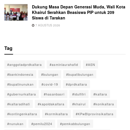
Dukung Masa Depan Generasi Muda, Wali Kota
Khairul Serahkan Beasiswa PIP untuk 209
Siswa di Tarakan
7 AGUSTUS 2026
Tag
#anggotadprdkaltara
#asminlaurahafid
#ASN
#bankindonesia
#bulungan
#bupatibulungan
#bupatinunukan
#covid-19
#dprdkaltara
#gubernurkaltara
#hasanbasri
#idulfitri
#kaltara
#kaltaradihati
#kapoldakaltara
#khairul
#konikaltara
#kontingenkaltara
#kormikaltara
#KPwBIprovinsikaltara
#nunukan
#pemilu2024
#pemkabbulungan