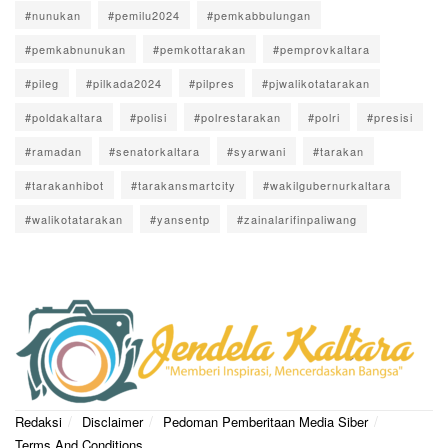
#nunukan
#pemilu2024
#pemkabbulungan
#pemkabnunukan
#pemkottarakan
#pemprovkaltara
#pileg
#pilkada2024
#pilpres
#pjwalikotatarakan
#poldakaltara
#polisi
#polrestarakan
#polri
#presisi
#ramadan
#senatorkaltara
#syarwani
#tarakan
#tarakanhibot
#tarakansmartcity
#wakilgubernurkaltara
#walikotatarakan
#yansentp
#zainalarifinpaliwang
Redaksi
Disclaimer
Pedoman Pemberitaan Media Siber
Terms And Conditions