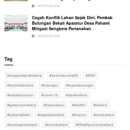
7 AGUSTUS 2026
Cegah Konflik Lahan Sejak Dini, Pemkab
Bulungan Bekali Aparatur Desa Pahami
Mitigasi Sengketa Pertanahan
7 AGUSTUS 2026
Tag
#anggotadprdkaltara
#asminlaurahafid
#ASN
#bankindonesia
#bulungan
#bupatibulungan
#bupatinunukan
#covid-19
#dprdkaltara
#gubernurkaltara
#hasanbasri
#idulfitri
#kaltara
#kaltaradihati
#kapoldakaltara
#khairul
#konikaltara
#kontingenkaltara
#kormikaltara
#KPwBIprovinsikaltara