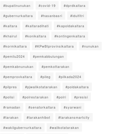
#bupatinunukan
#covid-19
#dprdkaltara
#gubernurkaltara
#hasanbasri
#idulfitri
#kaltara
#kaltaradihati
#kapoldakaltara
#khairul
#konikaltara
#kontingenkaltara
#kormikaltara
#KPwBIprovinsikaltara
#nunukan
#pemilu2024
#pemkabbulungan
#pemkabnunukan
#pemkottarakan
#pemprovkaltara
#pileg
#pilkada2024
#pilpres
#pjwalikotatarakan
#poldakaltara
#polisi
#polrestarakan
#polri
#presisi
#ramadan
#senatorkaltara
#syarwani
#tarakan
#tarakanhibot
#tarakansmartcity
#wakilgubernurkaltara
#walikotatarakan