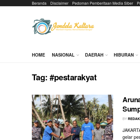
Beranda
Disclaimer
Pedoman Pemberitaan Media Siber
P
HOME
NASIONAL
DAERAH
HIBURAN
Tag:
#pestarakyat
Aruna
Sump
BY
REDAK
JAKARTA
gelar pe