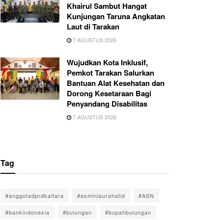
Khairul Sambut Hangat
Kunjungan Taruna Angkatan
Laut di Tarakan
7 AGUSTUS 2026
Wujudkan Kota Inklusif,
Pemkot Tarakan Salurkan
Bantuan Alat Kesehatan dan
Dorong Kesetaraan Bagi
Penyandang Disabilitas
7 AGUSTUS 2026
Tag
#anggotadprdkaltara
#asminlaurahafid
#ASN
#bankindonesia
#bulungan
#bupatibulungan