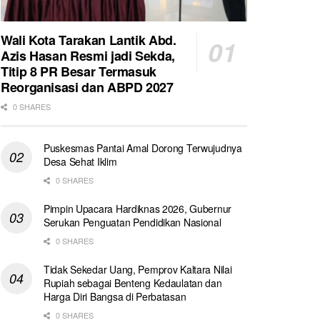
Wali Kota Tarakan Lantik Abd.
Azis Hasan Resmi jadi Sekda,
Titip 8 PR Besar Termasuk
Reorganisasi dan ABPD 2027
0 SHARES
Puskesmas Pantai Amal Dorong Terwujudnya
Desa Sehat Iklim
0 SHARES
Pimpin Upacara Hardiknas 2026, Gubernur
Serukan Penguatan Pendidikan Nasional
0 SHARES
Tidak Sekedar Uang, Pemprov Kaltara Nilai
Rupiah sebagai Benteng Kedaulatan dan
Harga Diri Bangsa di Perbatasan
0 SHARES