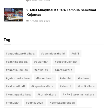
8 AGUSTUS 2026
9 Atlet Muaythai Kaltara Tembus Semifinal
Kejurnas
7 AGUSTUS 2026
Tag
#anggotadprdkaltara
#asminlaurahafid
#ASN
#bankindonesia
#bulungan
#bupatibulungan
#bupatinunukan
#covid-19
#dprdkaltara
#gubernurkaltara
#hasanbasri
#idulfitri
#kaltara
#kaltaradihati
#kapoldakaltara
#khairul
#konikaltara
#kontingenkaltara
#kormikaltara
#KPwBIprovinsikaltara
#nunukan
#pemilu2024
#pemkabbulungan