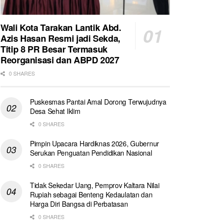
Wali Kota Tarakan Lantik Abd.
Azis Hasan Resmi jadi Sekda,
Titip 8 PR Besar Termasuk
Reorganisasi dan ABPD 2027
0 SHARES
Puskesmas Pantai Amal Dorong Terwujudnya
Desa Sehat Iklim
0 SHARES
Pimpin Upacara Hardiknas 2026, Gubernur
Serukan Penguatan Pendidikan Nasional
0 SHARES
Tidak Sekedar Uang, Pemprov Kaltara Nilai
Rupiah sebagai Benteng Kedaulatan dan
Harga Diri Bangsa di Perbatasan
0 SHARES