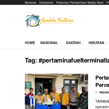
Beranda
Disclaimer
Pedoman Pemberitaan Media Siber
P
HOME
NASIONAL
DAERAH
HIBURAN
Tag:
#pertaminafuelterminalt
Perta
Perce
BY
REDAK
TARAKAN 
operasin