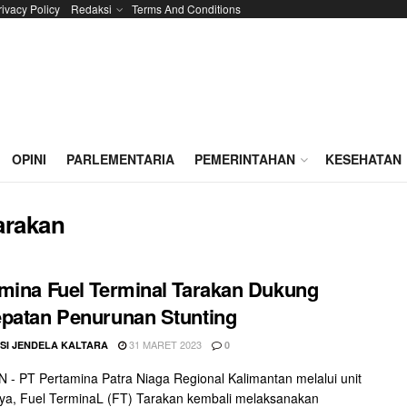
rivacy Policy
Redaksi
Terms And Conditions
OPINI
PARLEMENTARIA
PEMERINTAHAN
KESEHATAN
arakan
mina Fuel Terminal Tarakan Dukung
patan Penurunan Stunting
31 MARET 2023
SI JENDELA KALTARA
0
- PT Pertamina Patra Niaga Regional Kalimantan melalui unit
ya, Fuel TerminaL (FT) Tarakan kembali melaksanakan