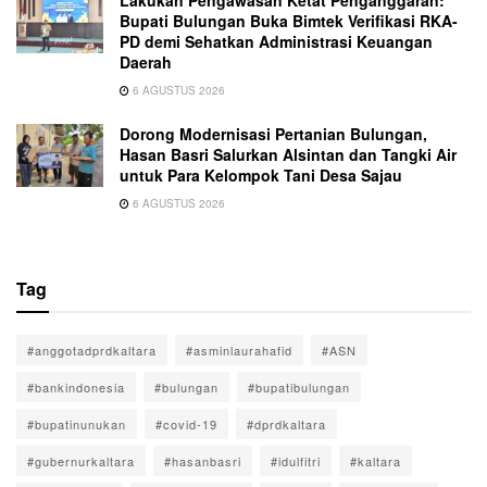
Lakukan Pengawasan Ketat Penganggaran:
Bupati Bulungan Buka Bimtek Verifikasi RKA-
PD demi Sehatkan Administrasi Keuangan
Daerah
6 AGUSTUS 2026
Dorong Modernisasi Pertanian Bulungan,
Hasan Basri Salurkan Alsintan dan Tangki Air
untuk Para Kelompok Tani Desa Sajau
6 AGUSTUS 2026
Tag
#anggotadprdkaltara
#asminlaurahafid
#ASN
#bankindonesia
#bulungan
#bupatibulungan
#bupatinunukan
#covid-19
#dprdkaltara
#gubernurkaltara
#hasanbasri
#idulfitri
#kaltara