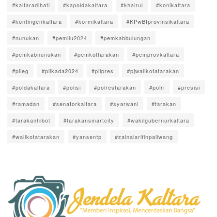
#kaltaradihati
#kapoldakaltara
#khairul
#konikaltara
#kontingenkaltara
#kormikaltara
#KPwBIprovinsikaltara
#nunukan
#pemilu2024
#pemkabbulungan
#pemkabnunukan
#pemkottarakan
#pemprovkaltara
#pileg
#pilkada2024
#pilpres
#pjwalikotatarakan
#poldakaltara
#polisi
#polrestarakan
#polri
#presisi
#ramadan
#senatorkaltara
#syarwani
#tarakan
#tarakanhibot
#tarakansmartcity
#wakilgubernurkaltara
#walikotatarakan
#yansentp
#zainalarifinpaliwang