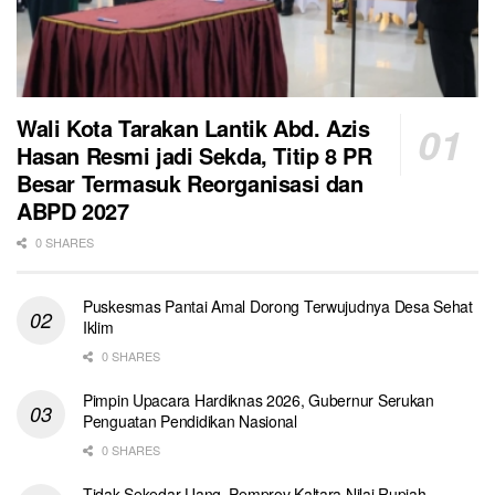
Wali Kota Tarakan Lantik Abd. Azis
Hasan Resmi jadi Sekda, Titip 8 PR
Besar Termasuk Reorganisasi dan
ABPD 2027
0 SHARES
Puskesmas Pantai Amal Dorong Terwujudnya Desa Sehat
Iklim
0 SHARES
Pimpin Upacara Hardiknas 2026, Gubernur Serukan
Penguatan Pendidikan Nasional
0 SHARES
Tidak Sekedar Uang, Pemprov Kaltara Nilai Rupiah