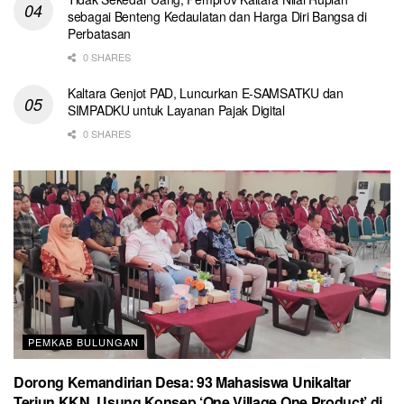
sebagai Benteng Kedaulatan dan Harga Diri Bangsa di
Perbatasan
0 SHARES
Kaltara Genjot PAD, Luncurkan E-SAMSATKU dan
SIMPADKU untuk Layanan Pajak Digital
0 SHARES
PEMKAB BULUNGAN
Dorong Kemandirian Desa: 93 Mahasiswa Unikaltar
Terjun KKN, Usung Konsep ‘One Village One Product’ di