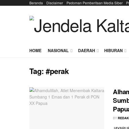
Beranda
Disclaimer
Pedoman Pemberitaan Media Siber
P
HOME
NASIONAL
DAERAH
HIBURAN
Tag:
#perak
Alham
Sumb
Papu
BY
REDAK
JAYAPURA