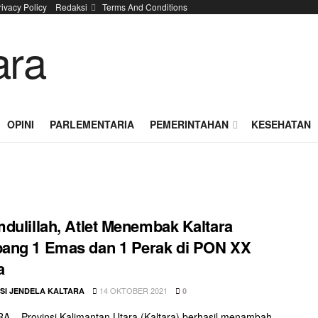
rivacy Policy
Redaksi
Terms And Conditions
OPINI
PARLEMENTARIA
PEMERINTAHAN
KESEHATAN
dulillah, Atlet Menembak Kaltara
ang 1 Emas dan 1 Perak di PON XX
a
14 OKTOBER 2021
SI JENDELA KALTARA
0
 – Provinsi Kalimantan Utara (Kaltara) berhasil menambah