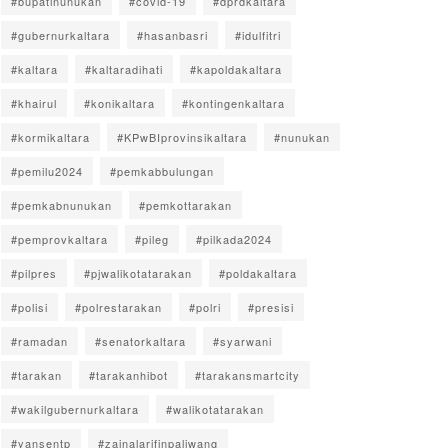
#bupatinunukan
#covid-19
#dprdkaltara
#gubernurkaltara
#hasanbasri
#idulfitri
#kaltara
#kaltaradihati
#kapoldakaltara
#khairul
#konikaltara
#kontingenkaltara
#kormikaltara
#KPwBIprovinsikaltara
#nunukan
#pemilu2024
#pemkabbulungan
#pemkabnunukan
#pemkottarakan
#pemprovkaltara
#pileg
#pilkada2024
#pilpres
#pjwalikotatarakan
#poldakaltara
#polisi
#polrestarakan
#polri
#presisi
#ramadan
#senatorkaltara
#syarwani
#tarakan
#tarakanhibot
#tarakansmartcity
#wakilgubernurkaltara
#walikotatarakan
#yansentp
#zainalarifinpaliwang