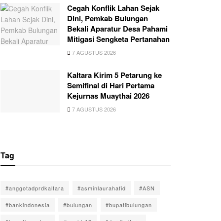
Cegah Konflik Lahan Sejak
Dini, Pemkab Bulungan
Bekali Aparatur Desa Pahami
Mitigasi Sengketa Pertanahan
7 AGUSTUS 2026
Kaltara Kirim 5 Petarung ke
Semifinal di Hari Pertama
Kejurnas Muaythai 2026
7 AGUSTUS 2026
Tag
#anggotadprdkaltara
#asminlaurahafid
#ASN
#bankindonesia
#bulungan
#bupatibulungan