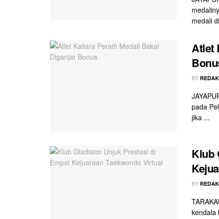
medaliny
medali di
Atlet
Bonu
BY
REDAK
JAYAPURA
pada Pek
jika ...
Klub 
Kejua
BY
REDAK
TARAKAN 
kendala 