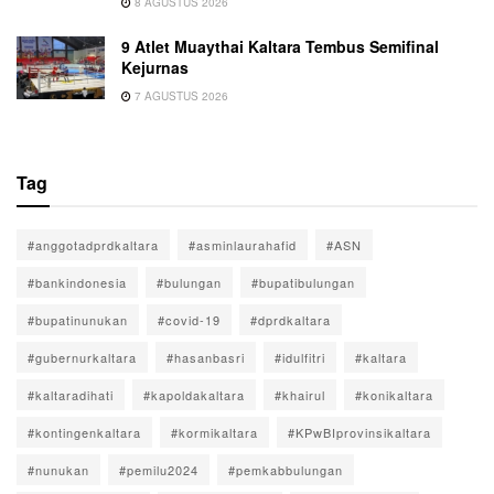
8 AGUSTUS 2026
9 Atlet Muaythai Kaltara Tembus Semifinal
Kejurnas
7 AGUSTUS 2026
Tag
#anggotadprdkaltara
#asminlaurahafid
#ASN
#bankindonesia
#bulungan
#bupatibulungan
#bupatinunukan
#covid-19
#dprdkaltara
#gubernurkaltara
#hasanbasri
#idulfitri
#kaltara
#kaltaradihati
#kapoldakaltara
#khairul
#konikaltara
#kontingenkaltara
#kormikaltara
#KPwBIprovinsikaltara
#nunukan
#pemilu2024
#pemkabbulungan