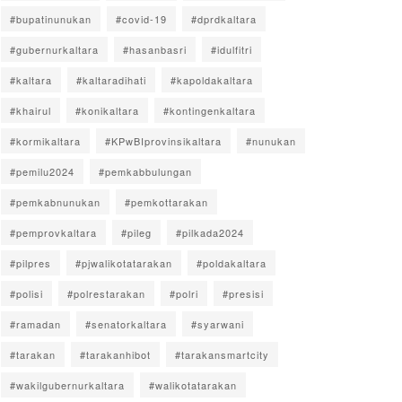
#bupatinunukan
#covid-19
#dprdkaltara
#gubernurkaltara
#hasanbasri
#idulfitri
#kaltara
#kaltaradihati
#kapoldakaltara
#khairul
#konikaltara
#kontingenkaltara
#kormikaltara
#KPwBIprovinsikaltara
#nunukan
#pemilu2024
#pemkabbulungan
#pemkabnunukan
#pemkottarakan
#pemprovkaltara
#pileg
#pilkada2024
#pilpres
#pjwalikotatarakan
#poldakaltara
#polisi
#polrestarakan
#polri
#presisi
#ramadan
#senatorkaltara
#syarwani
#tarakan
#tarakanhibot
#tarakansmartcity
#wakilgubernurkaltara
#walikotatarakan