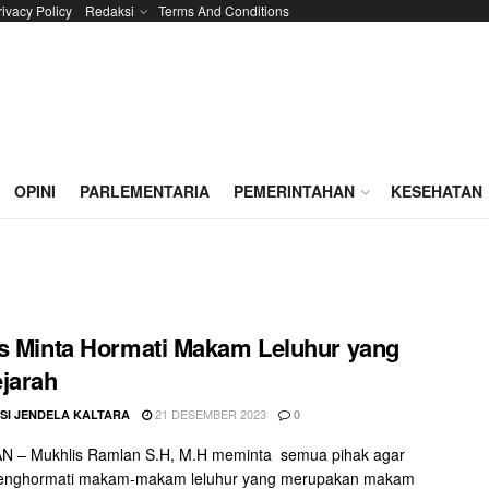
rivacy Policy
Redaksi
Terms And Conditions
OPINI
PARLEMENTARIA
PEMERINTAHAN
KESEHATAN
s Minta Hormati Makam Leluhur yang
jarah
21 DESEMBER 2023
SI JENDELA KALTARA
0
 – Mukhlis Ramlan S.H, M.H meminta semua pihak agar
enghormati makam-makam leluhur yang merupakan makam