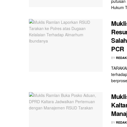
putusan
Hukum Te
Mukl
Resu
Salah
PCR
BY
REDAK
TARAKAN 
terhada
berproses
Mukl
Kalta
Mana
BY
REDAK