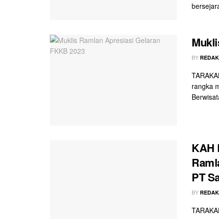
bersejar
Mukli
BY
REDAK
TARAKAN 
rangka 
Berwisata
KAH D
Raml
PT S
BY
REDAK
TARAKAN