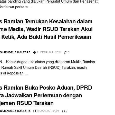
 atas banding yang diajukan Penuntut Umum dan Penasehat
rdakwa perkara ...
is Ramlan Temukan Kesalahan dalam
me Medis, Wadir RSUD Tarakan Akui
 Ketik, Ada Bukti Hasil Pemeriksaan
21 FEBRUARI 2021
SI JENDELA KALTARA
0
– Kasus dugaan kelalaian yang dilaporan Muklis Ramlan
p Rumah Sakit Umum Daerah (RSUD) Tarakan, masih
 di Kepolisian ...
is Ramlan Buka Posko Aduan, DPRD
ra Jadwalkan Pertemuan dengan
jemen RSUD Tarakan
19 JANUARI 2021
SI JENDELA KALTARA
0