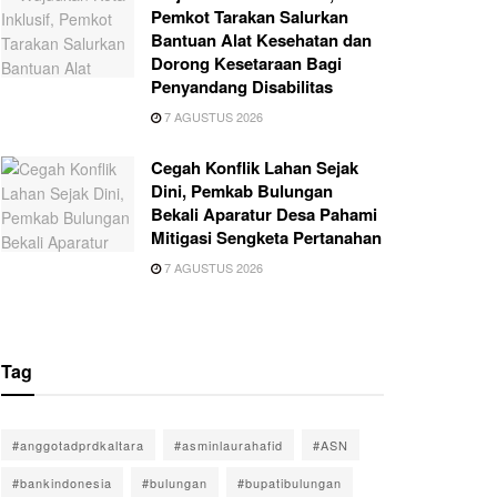
Pemkot Tarakan Salurkan
Bantuan Alat Kesehatan dan
Dorong Kesetaraan Bagi
Penyandang Disabilitas
7 AGUSTUS 2026
Cegah Konflik Lahan Sejak
Dini, Pemkab Bulungan
Bekali Aparatur Desa Pahami
Mitigasi Sengketa Pertanahan
7 AGUSTUS 2026
Tag
#anggotadprdkaltara
#asminlaurahafid
#ASN
#bankindonesia
#bulungan
#bupatibulungan