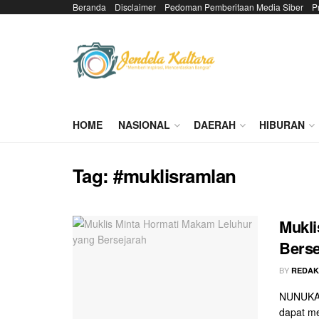
Beranda
Disclaimer
Pedoman Pemberitaan Media Siber
P
HOME
NASIONAL
DAERAH
HIBURAN
Tag:
#muklisramlan
Mukli
Berse
BY
REDAK
NUNUKAN
dapat m