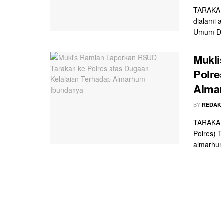
TARAKAN
dialami 
Umum Da
Mukli
Polre
Alma
BY
REDAK
TARAKAN
Polres) 
almarhum