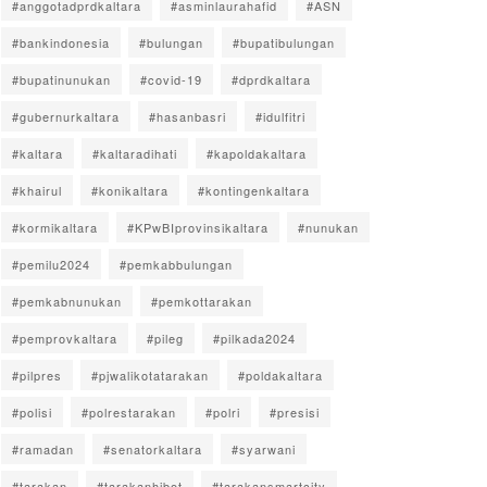
#anggotadprdkaltara
#asminlaurahafid
#ASN
#bankindonesia
#bulungan
#bupatibulungan
#bupatinunukan
#covid-19
#dprdkaltara
#gubernurkaltara
#hasanbasri
#idulfitri
#kaltara
#kaltaradihati
#kapoldakaltara
#khairul
#konikaltara
#kontingenkaltara
#kormikaltara
#KPwBIprovinsikaltara
#nunukan
#pemilu2024
#pemkabbulungan
#pemkabnunukan
#pemkottarakan
#pemprovkaltara
#pileg
#pilkada2024
#pilpres
#pjwalikotatarakan
#poldakaltara
#polisi
#polrestarakan
#polri
#presisi
#ramadan
#senatorkaltara
#syarwani
#tarakan
#tarakanhibot
#tarakansmartcity