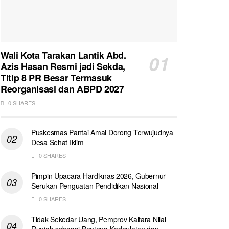
Wali Kota Tarakan Lantik Abd.
Azis Hasan Resmi jadi Sekda,
Titip 8 PR Besar Termasuk
Reorganisasi dan ABPD 2027
0 SHARES
Puskesmas Pantai Amal Dorong Terwujudnya
Desa Sehat Iklim
0 SHARES
Pimpin Upacara Hardiknas 2026, Gubernur
Serukan Penguatan Pendidikan Nasional
0 SHARES
Tidak Sekedar Uang, Pemprov Kaltara Nilai
Rupiah sebagai Benteng Kedaulatan dan