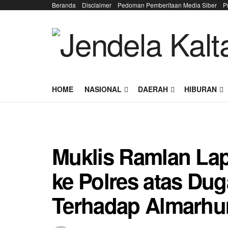
Beranda
Disclaimer
Pedoman Pemberitaan Media Siber
P
HOME
NASIONAL
DAERAH
HIBURAN
Muklis Ramlan La
ke Polres atas Dug
Terhadap Almarhu