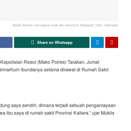
Muklis Ramlan merupakan anak dari almarhum Megawati. (foto : Istimewa)
Share on Whatsapp
epolisian Resor (Mako Polres) Tarakan, Jumat
 almarhum ibundanya selama dirawat di Rumah Sakit
dung saya sendiri, dimana terjadi sebuah penganiayaan
ibu saya di rumah sakit Provinsi Kaltara,” ujar Muklis