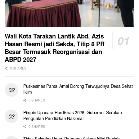
Wali Kota Tarakan Lantik Abd. Azis
Hasan Resmi jadi Sekda, Titip 8 PR
Besar Termasuk Reorganisasi dan
ABPD 2027
0 SHARES
Puskesmas Pantai Amal Dorong Terwujudnya Desa Sehat
Iklim
0 SHARES
Pimpin Upacara Hardiknas 2026, Gubernur Serukan
Penguatan Pendidikan Nasional
0 SHARES
Tidak Sekedar Uang, Pemprov Kaltara Nilai Rupiah