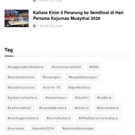
7 AGUSTUS 2026
Kaltara Kirim 5 Petarung ke Semifinal di Hari
Pertama Kejurnas Muaythai 2026
7 AGUSTUS 2026
Tag
#anggotadprdkaltara
#asminlaurahafid
#ASN
#bankindonesia
#bulungan
#bupatibulungan
#bupatinunukan
#covid-19
#dprdkaltara
#gubernurkaltara
#hasanbasri
#idulfitri
#kaltara
#kaltaradihati
#kapoldakaltara
#khairul
#konikaltara
#kontingenkaltara
#kormikaltara
#KPwBIprovinsikaltara
#nunukan
#pemilu2024
#pemkabbulungan