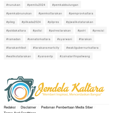
#nunukan
#pemilu2024
#pemkabbulungan
#pemkabnunukan
#pemkottarakan
#pemprovkaltara
#pileg
#pilkada2024
#pilpres
#pjwalikotatarakan
#poldakaltara
#polisi
#polrestarakan
#polri
#presisi
#ramadan
#senatorkaltara
#syarwani
#tarakan
#tarakanhibot
#tarakansmartcity
#wakilgubernurkaltara
#walikotatarakan
#yansentp
#zainalarifinpaliwang
Redaksi
Disclaimer
Pedoman Pemberitaan Media Siber
Terms And Conditions