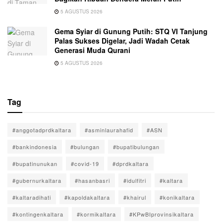
5 AGUSTUS 2026
Gema Syiar di Gunung Putih: STQ VI Tanjung
Palas Sukses Digelar, Jadi Wadah Cetak
Generasi Muda Qurani
5 AGUSTUS 2026
Tag
#anggotadprdkaltara
#asminlaurahafid
#ASN
#bankindonesia
#bulungan
#bupatibulungan
#bupatinunukan
#covid-19
#dprdkaltara
#gubernurkaltara
#hasanbasri
#idulfitri
#kaltara
#kaltaradihati
#kapoldakaltara
#khairul
#konikaltara
#kontingenkaltara
#kormikaltara
#KPwBIprovinsikaltara