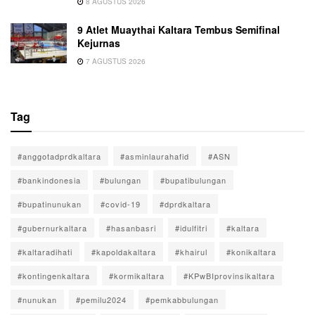
8 AGUSTUS 2026
9 Atlet Muaythai Kaltara Tembus Semifinal
Kejurnas
7 AGUSTUS 2026
Tag
#anggotadprdkaltara
#asminlaurahafid
#ASN
#bankindonesia
#bulungan
#bupatibulungan
#bupatinunukan
#covid-19
#dprdkaltara
#gubernurkaltara
#hasanbasri
#idulfitri
#kaltara
#kaltaradihati
#kapoldakaltara
#khairul
#konikaltara
#kontingenkaltara
#kormikaltara
#KPwBIprovinsikaltara
#nunukan
#pemilu2024
#pemkabbulungan