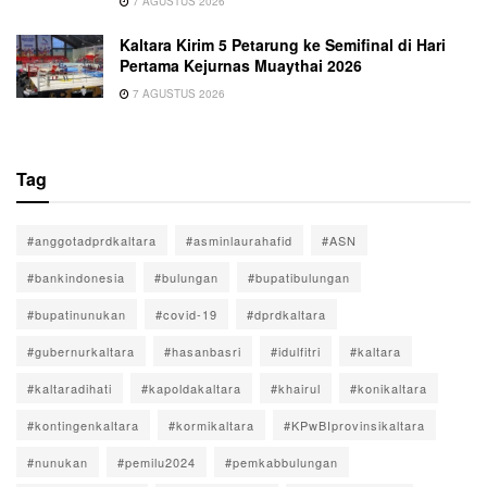
7 AGUSTUS 2026
Kaltara Kirim 5 Petarung ke Semifinal di Hari
Pertama Kejurnas Muaythai 2026
7 AGUSTUS 2026
Tag
#anggotadprdkaltara
#asminlaurahafid
#ASN
#bankindonesia
#bulungan
#bupatibulungan
#bupatinunukan
#covid-19
#dprdkaltara
#gubernurkaltara
#hasanbasri
#idulfitri
#kaltara
#kaltaradihati
#kapoldakaltara
#khairul
#konikaltara
#kontingenkaltara
#kormikaltara
#KPwBIprovinsikaltara
#nunukan
#pemilu2024
#pemkabbulungan