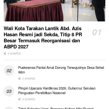
Wali Kota Tarakan Lantik Abd. Azis
Hasan Resmi jadi Sekda, Titip 8 PR
Besar Termasuk Reorganisasi dan
ABPD 2027
0 SHARES
Puskesmas Pantai Amal Dorong Terwujudnya Desa Sehat
Iklim
0 SHARES
Pimpin Upacara Hardiknas 2026, Gubernur Serukan
Penguatan Pendidikan Nasional
0 SHARES
Tidak Sekedar Uang, Pemprov Kaltara Nilai Rupiah